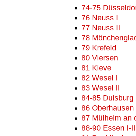
74-75 Düsseldorf
76 Neuss I
77 Neuss II
78 Mönchengla
79 Krefeld
80 Viersen
81 Kleve
82 Wesel I
83 Wesel II
84-85 Duisburg I
86 Oberhausen
87 Mülheim an 
88-90 Essen I-II