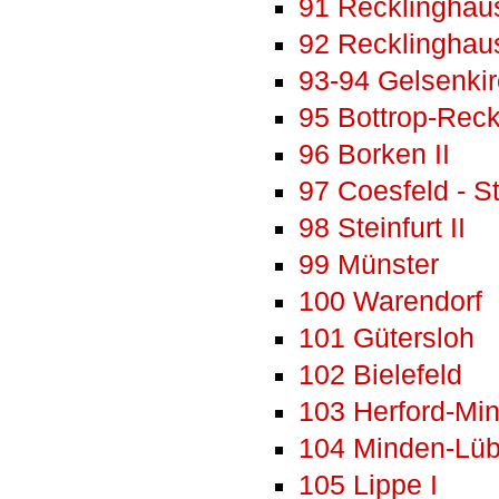
91 Recklinghau
92 Recklinghaus
93-94 Gelsenkirc
95 Bottrop-Rec
96 Borken II
97 Coesfeld - St
98 Steinfurt II
99 Münster
100 Warendorf
101 Gütersloh
102 Bielefeld
103 Herford-Mi
104 Minden-Lüb
105 Lippe I