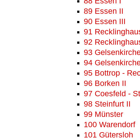
88 Essen I
89 Essen II
90 Essen III
91 Recklinghau
92 Recklinghaus
93 Gelsenkirche
94 Gelsenkirchen
95 Bottrop - Re
96 Borken II
97 Coesfeld - St
98 Steinfurt II
99 Münster
100 Warendorf
101 Gütersloh