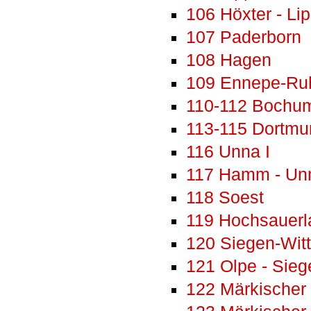
106 Höxter - Lip
107 Paderborn
108 Hagen
109 Ennepe-Ruh
110-112 Bochum 
113-115 Dortmun
116 Unna I
117 Hamm - Unn
118 Soest
119 Hochsauerl
120 Siegen-Witt
121 Olpe - Sieg
122 Märkischer 