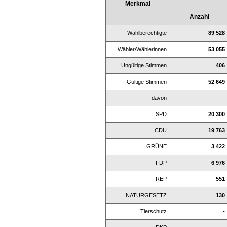
Merkmal
Anzahl
Wahlberechtigte
89 528
Wähler/Wählerinnen
53 055
Ungültige Stimmen
406
Gültige Stimmen
52 649
davon
SPD
20 300
CDU
19 763
GRÜNE
3 422
FDP
6 976
REP
551
NATURGESETZ
130
Tierschutz
-