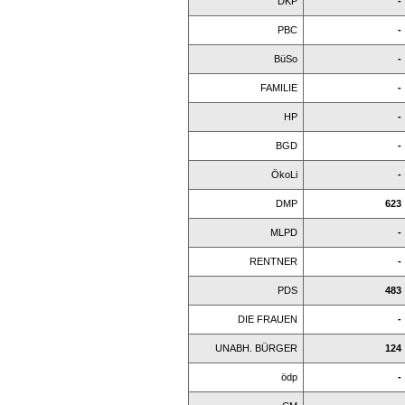
DKP
-
PBC
-
BüSo
-
FAMILIE
-
HP
-
BGD
-
ÖkoLi
-
DMP
623
MLPD
-
RENTNER
-
PDS
483
DIE FRAUEN
-
UNABH. BÜRGER
124
ödp
-