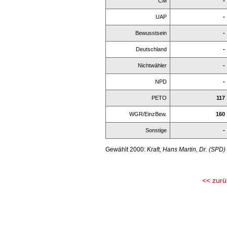
CM
-
UAP
-
Bewusstsein
-
Deutschland
-
Nichtwähler
-
NPD
-
PETO
117
WGR/EinzBew.
160
Sonstige
-
Gewählt 2000:
Kraft, Hans Martin, Dr. (SPD)
<< zurü