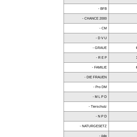
- BFB
- CHANCE 2000
- CM
- D V U
- GRAUE
- R E P
- FAMILIE
- DIE FRAUEN
- Pro DM
- M L P D
- Tierschutz
- N P D
- NATURGESETZ
- ödp