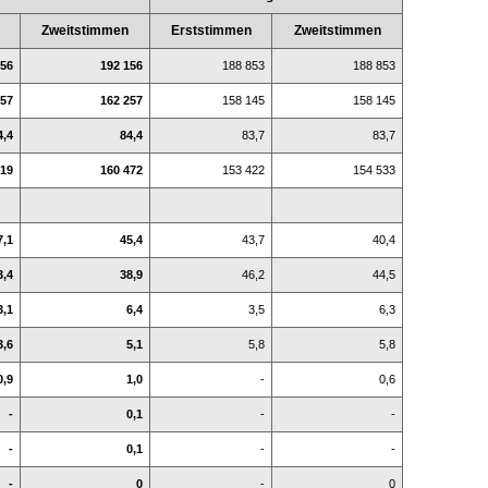
n
Zweitstimmen
Erststimmen
Zweitstimmen
156
192 156
188 853
188 853
257
162 257
158 145
158 145
4,4
84,4
83,7
83,7
019
160 472
153 422
154 533
7,1
45,4
43,7
40,4
3,4
38,9
46,2
44,5
3,1
6,4
3,5
6,3
3,6
5,1
5,8
5,8
0,9
1,0
-
0,6
-
0,1
-
-
-
0,1
-
-
-
0
-
0