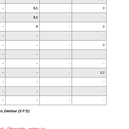
-
0,1
-
0
-
0,1
-
-
-
0
-
0
-
-
-
-
-
-
-
0
-
-
-
-
-
-
-
-
-
-
-
0,2
-
-
-
-
-
-
-
-
-
-
-
-
n, Dietmar (S P D)
ck
-
Übersicht
-
weiter >>