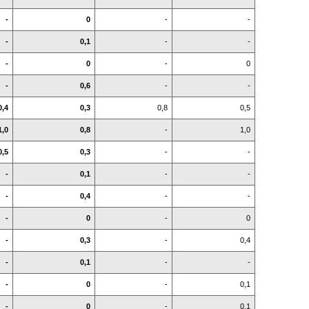
-
0
-
-
-
0,1
-
-
-
0
-
0
-
0,6
-
-
0,4
0,3
0,8
0,5
1,0
0,8
-
1,0
0,5
0,3
-
-
-
0,1
-
-
-
0,4
-
-
-
0
-
0
-
0,3
-
0,4
-
0,1
-
-
-
0
-
0,1
-
0
-
0,1