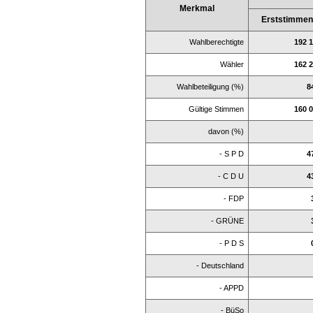
Merkmal
Erststimme
Wahlberechtigte
192 
Wähler
162 
Wahlbeteiligung (%)
8
Gültige Stimmen
160 
davon (%)
- S P D
4
- C D U
4
- FDP
- GRÜNE
- P D S
- Deutschland
- APPD
- BüSo