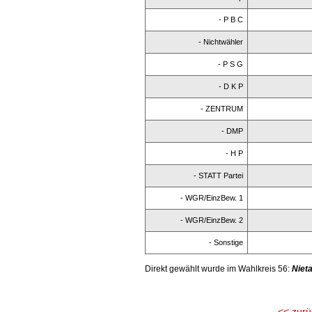
- P B C
- Nichtwähler
- P S G
- D K P
- ZENTRUM
- DMP
- H P
- STATT Partei
- WGR/EinzBew. 1
- WGR/EinzBew. 2
- Sonstige
Direkt gewählt wurde im Wahlkreis 56:
Nieta
<< zurü