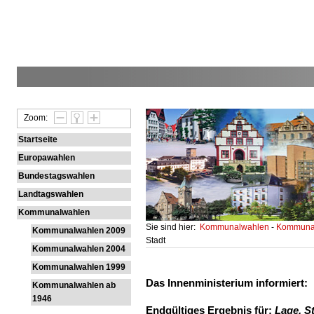
Zoom:
Startseite
Europawahlen
Bundestagswahlen
Landtagswahlen
Kommunalwahlen
Sie sind hier:
Kommunalwahlen
-
Kommunal
Kommunalwahlen 2009
Stadt
Kommunalwahlen 2004
Kommunalwahlen 1999
Das Innenministerium informiert:
Kommunalwahlen ab
1946
Endgültiges Ergebnis für:
Lage, S