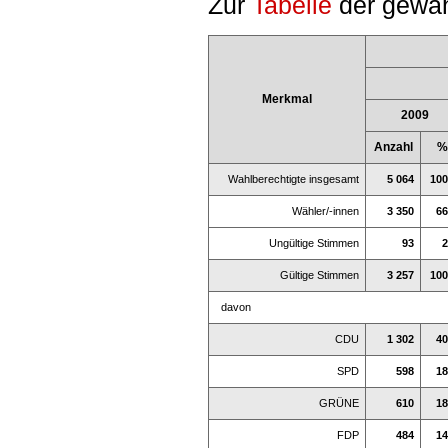
Zur
Tabelle
der gewäh
Merkmal
2009
Anzahl
%
Wahlberechtigte insgesamt
5 064
100
Wähler/-innen
3 350
66
Ungültige Stimmen
93
2
Gültige Stimmen
3 257
100
davon
CDU
1 302
40
SPD
598
18
GRÜNE
610
18
FDP
484
14