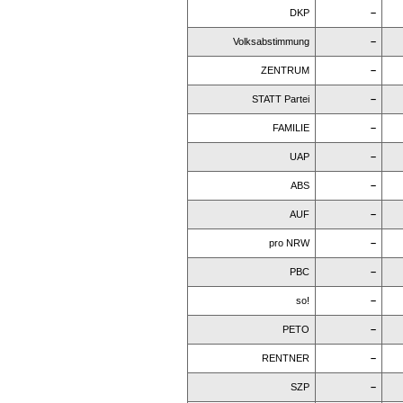
DKP
–
Volksabstimmung
–
ZENTRUM
–
STATT Partei
–
FAMILIE
–
UAP
–
ABS
–
AUF
–
pro NRW
–
PBC
–
so!
–
PETO
–
RENTNER
–
SZP
–