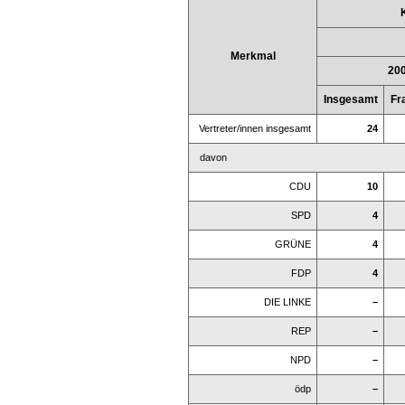
Merkmal
20
Insgesamt
Fr
Vertreter/innen insgesamt
24
davon
CDU
10
SPD
4
GRÜNE
4
FDP
4
DIE LINKE
–
REP
–
NPD
–
ödp
–