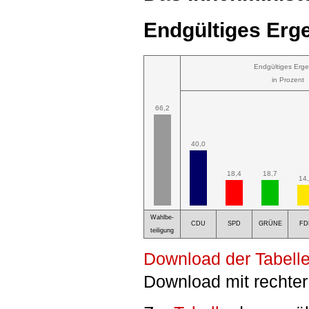
Endgültiges Erge
Endgültiges Erge
in Prozent
66,2
40,0
18,4
18,7
14
Wahlbe-
CDU
SPD
GRÜNE
FD
teiligung
Download der Tabelle
Download mit rechter