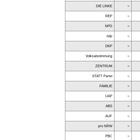
DIE LINKE
–
REP
–
NPD
–
ödp
–
DKP
–
Volksabstimmung
–
ZENTRUM
–
STATT Partei
–
FAMILIE
–
UAP
–
ABS
–
AUF
–
pro NRW
–
PBC
–