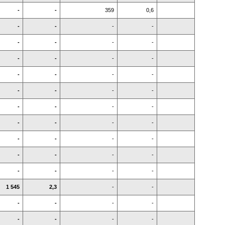
-
-
359
0,6
-
-
-
-
-
-
-
-
-
-
-
-
-
-
-
-
-
-
-
-
-
-
-
-
-
-
-
-
-
-
-
-
-
-
-
-
-
-
-
-
1 545
2,3
-
-
-
-
-
-
-
-
-
-