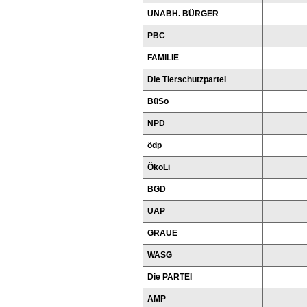
UNABH. BÜRGER
PBC
FAMILIE
Die Tierschutzpartei
BüSo
NPD
ödp
ÖkoLi
BGD
UAP
GRAUE
WASG
Die PARTEI
AMP