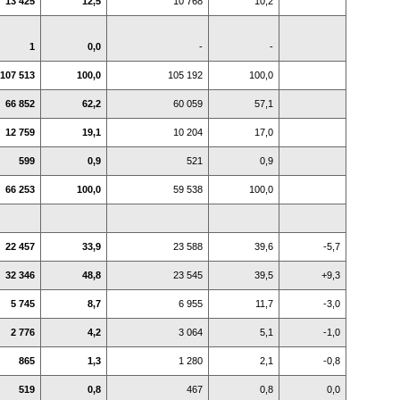
13 425
12,5
10 768
10,2
1
0,0
-
-
107 513
100,0
105 192
100,0
66 852
62,2
60 059
57,1
12 759
19,1
10 204
17,0
599
0,9
521
0,9
66 253
100,0
59 538
100,0
22 457
33,9
23 588
39,6
-5,7
32 346
48,8
23 545
39,5
+9,3
5 745
8,7
6 955
11,7
-3,0
2 776
4,2
3 064
5,1
-1,0
865
1,3
1 280
2,1
-0,8
519
0,8
467
0,8
0,0