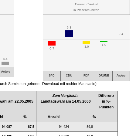
Gewinn / Verlust
in Prozentpunkten
9,3
0,4
-1,0
-3,0
-5,7
4,4
Andere
SPD
CDU
FDP
GRÜNE
Andere
urch Semikolon getrennt; Download mit rechter Maustaste)
Zum Vergleich:
Differenz
wahl am 22.05.2005
Landtagswahl am 14.05.2000
in %-
Punkten
hl
%
Anzahl
%
94 087
87,5
94 424
89,8