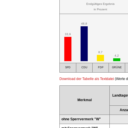
Endgültiges Ergebnis
in Prozent
48,8
33,9
8,7
4,2
SPD
CDU
FDP
GRÜNE
Download der Tabelle als Textdatei
(Werte d
Landtags
Merkmal
Anza
ohne Sperrvermerk "W"