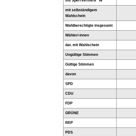
mit Sperrvermerk "W"
mit selbständigem
Wahlschein
Wahlberechtigte insgesamt
Wähler/-innen
dar. mit Wahlschein
Ungültige Stimmen
Gültige Stimmen
davon
SPD
CDU
FDP
GRÜNE
REP
PDS