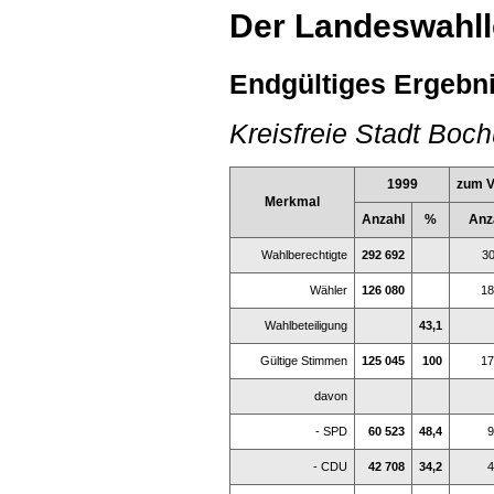
Der Landeswahlle
Endgültiges Ergebni
Kreisfreie Stadt Boc
1999
zum V
Merkmal
Anzahl
%
Anz
Wahlberechtigte
292 692
3
Wähler
126 080
18
Wahlbeteiligung
43,1
Gültige Stimmen
125 045
100
17
davon
- SPD
60 523
48,4
9
- CDU
42 708
34,2
4