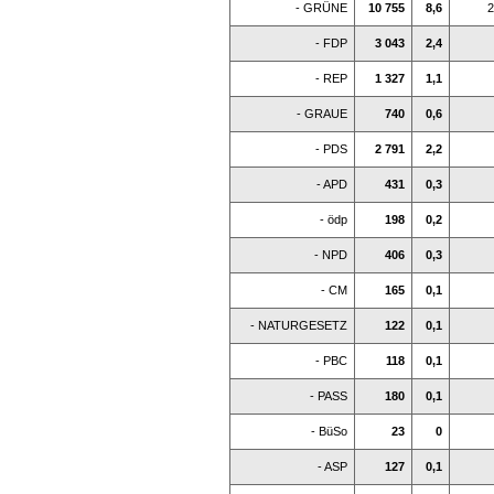
- GRÜNE
10 755
8,6
2
- FDP
3 043
2,4
- REP
1 327
1,1
- GRAUE
740
0,6
- PDS
2 791
2,2
- APD
431
0,3
- ödp
198
0,2
- NPD
406
0,3
- CM
165
0,1
- NATURGESETZ
122
0,1
- PBC
118
0,1
- PASS
180
0,1
- BüSo
23
0
- ASP
127
0,1