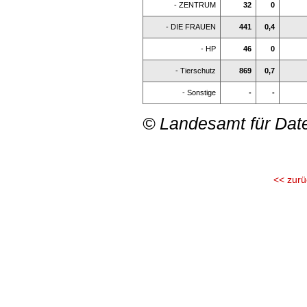
- ZENTRUM
32
0
- DIE FRAUEN
441
0,4
- HP
46
0
- Tierschutz
869
0,7
- Sonstige
-
-
© Landesamt für Dat
<< zurü