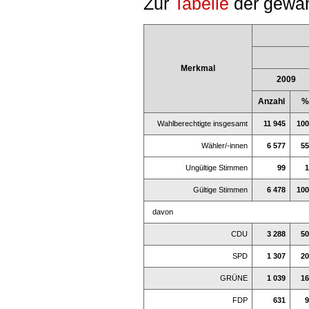
Zur
Tabelle
der gewäh
Merkmal
2009
Anzahl
%
Wahlberechtigte insgesamt
11 945
100
Wähler/-innen
6 577
55
Ungültige Stimmen
99
1
Gültige Stimmen
6 478
100
davon
CDU
3 288
50
SPD
1 307
20
GRÜNE
1 039
16
FDP
631
9