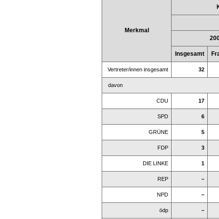
Merkmal
20
Insgesamt
Fr
Vertreter/innen insgesamt
32
davon
CDU
17
SPD
6
GRÜNE
5
FDP
3
DIE LINKE
1
REP
–
NPD
–
ödp
–