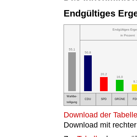
Endgültiges Erge
Endgültiges Erge
in Prozent
55,1
50,8
20,2
16,0
9,
Wahlbe-
CDU
SPD
GRÜNE
FD
teiligung
Download der Tabelle
Download mit rechter