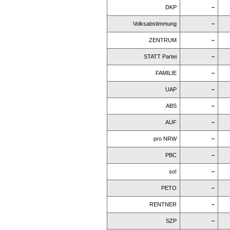
DKP
–
Volksabstimmung
–
ZENTRUM
–
STATT Partei
–
FAMILIE
–
UAP
–
ABS
–
AUF
–
pro NRW
–
PBC
–
so!
–
PETO
–
RENTNER
–
SZP
–