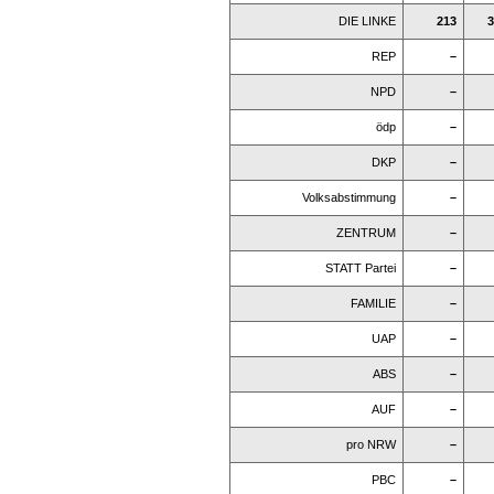
DIE LINKE
213
3
REP
–
NPD
–
ödp
–
DKP
–
Volksabstimmung
–
ZENTRUM
–
STATT Partei
–
FAMILIE
–
UAP
–
ABS
–
AUF
–
pro NRW
–
PBC
–