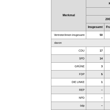
Merkmal
20
Insgesamt
Fr
Vertreter/innen insgesamt
50
davon
CDU
17
SPD
14
GRÜNE
3
FDP
5
DIE LINKE
1
REP
–
NPD
–
ödp
–