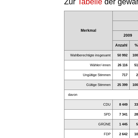
Zur
Tabelle
der gewäh
Merkmal
2009
Anzahl
%
Wahlberechtigte insgesamt
50 992
100
Wähler/-innen
26 116
51
Ungültige Stimmen
717
2
Gültige Stimmen
25 399
100
davon
CDU
8 449
33
SPD
7 341
28
GRÜNE
1 445
5
FDP
2 642
10