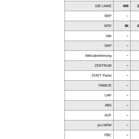
DIE LINKE
499
2
REP
–
NPD
86
0
ödp
–
DKP
–
Volksabstimmung
–
ZENTRUM
–
STATT Partei
–
FAMILIE
–
UAP
–
ABS
–
AUF
–
pro NRW
–
PBC
–