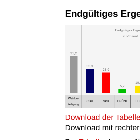
Endgültiges Erge
Endgültiges Erge
in Prozent
51,2
33,3
28,9
10
5,7
Wahlbe-
CDU
SPD
GRÜNE
FD
teiligung
Download der Tabelle
Download mit rechter