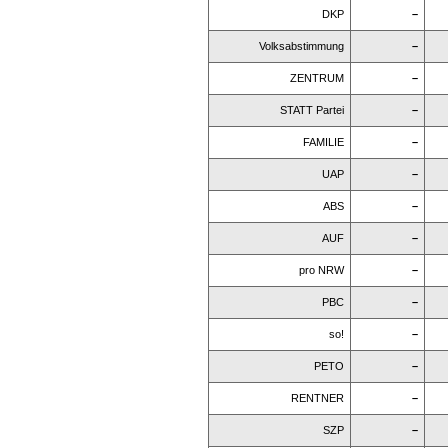
DKP
–
Volksabstimmung
–
ZENTRUM
–
STATT Partei
–
FAMILIE
–
UAP
–
ABS
–
AUF
–
pro NRW
–
PBC
–
so!
–
PETO
–
RENTNER
–
SZP
–