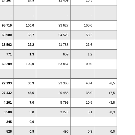
14 287
14,9
12 409
13,3
-
-
-
-
95 719
100,0
93 627
100,0
60 980
63,7
54 526
58,2
13 562
22,2
11 788
21,6
771
1,3
659
1,2
60 209
100,0
53 867
100,0
22 193
36,9
23 366
43,4
-6,5
27 432
45,6
20 488
38,0
+7,5
4 201
7,0
5 799
10,8
-3,8
3 508
5,8
3 276
6,1
-0,3
345
0,6
-
-
528
0,9
496
0,9
0,0