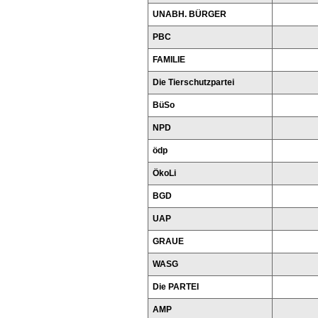
UNABH. BÜRGER
PBC
FAMILIE
Die Tierschutzpartei
BüSo
NPD
ödp
ÖkoLi
BGD
UAP
GRAUE
WASG
Die PARTEI
AMP