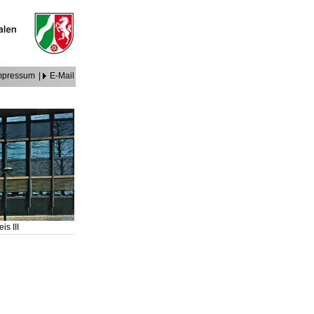
mpressum
|
E-Mail
is III