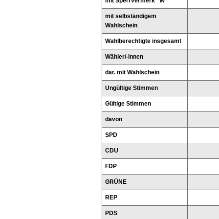
mit Sperrvermerk "W"
mit selbständigem
Wahlschein
Wahlberechtigte insgesamt
Wähler/-innen
dar. mit Wahlschein
Ungültige Stimmen
Gültige Stimmen
davon
SPD
CDU
FDP
GRÜNE
REP
PDS