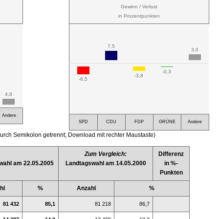
Gewinn / Verlust
in Prozentpunkten
7,5
3,0
-0,3
-3,8
-6,5
4,8
Andere
SPD
CDU
FDP
GRÜNE
Andere
urch Semikolon getrennt; Download mit rechter Maustaste)
Zum Vergleich:
Differenz
wahl am 22.05.2005
Landtagswahl am 14.05.2000
in %-
Punkten
hl
%
Anzahl
%
81 432
85,1
81 218
86,7