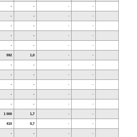
-
-
-
-
-
-
-
-
-
-
-
-
-
-
-
-
-
-
-
-
592
1,0
-
-
-
-
-
-
-
-
-
-
-
-
-
-
-
-
-
-
-
-
-
-
1 000
1,7
-
-
410
0,7
-
-
-
-
-
-