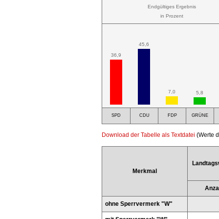
Endgültiges Ergebnis
in Prozent
45,6
36,9
7,0
5,8
SPD
CDU
FDP
GRÜNE
Download der Tabelle als Textdatei
(Werte d
Landtags
Merkmal
Anza
ohne Sperrvermerk "W"