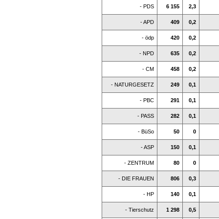
- PDS
6 155
2,3
- APD
409
0,2
- ödp
420
0,2
- NPD
635
0,2
- CM
458
0,2
- NATURGESETZ
249
0,1
- PBC
291
0,1
- PASS
282
0,1
- BüSo
50
0
- ASP
150
0,1
- ZENTRUM
80
0
- DIE FRAUEN
806
0,3
- HP
140
0,1
- Tierschutz
1 298
0,5