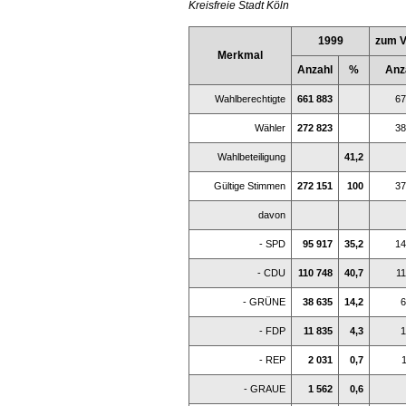
Kreisfreie Stadt Köln
1999
zum V
Merkmal
Anzahl
%
Anz
Wahlberechtigte
661 883
67
Wähler
272 823
38
Wahlbeteiligung
41,2
Gültige Stimmen
272 151
100
37
davon
- SPD
95 917
35,2
14
- CDU
110 748
40,7
1
- GRÜNE
38 635
14,2
6
- FDP
11 835
4,3
1
- REP
2 031
0,7
- GRAUE
1 562
0,6