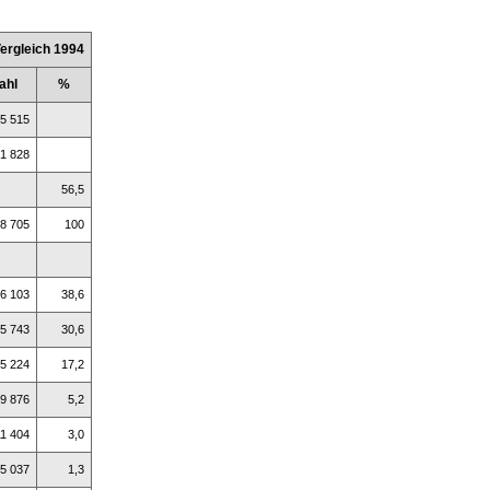
ergleich 1994
ahl
%
5 515
1 828
56,5
8 705
100
6 103
38,6
15 743
30,6
5 224
17,2
9 876
5,2
11 404
3,0
5 037
1,3