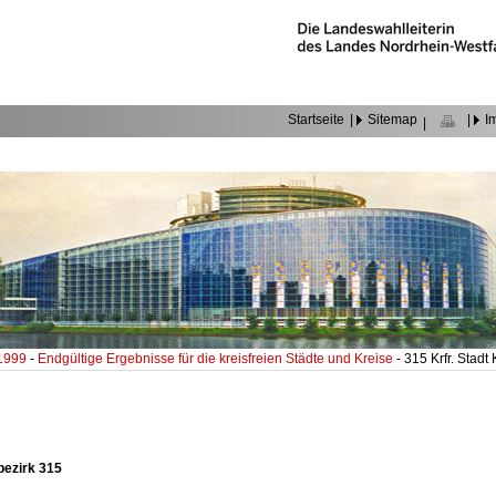
Startseite
|
Sitemap
|
I
|
 1999
-
Endgültige Ergebnisse für die kreisfreien Städte und Kreise
- 315 Krfr. Stadt
bezirk 315