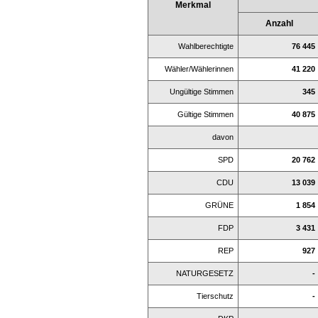
Merkmal
Anzahl
Wahlberechtigte
76 445
Wähler/Wählerinnen
41 220
Ungültige Stimmen
345
Gültige Stimmen
40 875
davon
SPD
20 762
CDU
13 039
GRÜNE
1 854
FDP
3 431
REP
927
NATURGESETZ
-
Tierschutz
-