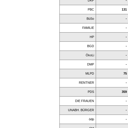
DKP
-
PBC
131
BüSo
-
FAMILIE
-
HP
-
BGD
-
ÖkoLi
-
DMP
-
MLPD
75
RENTNER
-
PDS
359
DIE FRAUEN
-
UNABH. BÜRGER
-
ödp
-