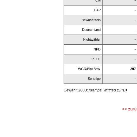
CM
-
UAP
-
Bewusstsein
-
Deutschland
-
Nichtwähler
-
NPD
-
PETO
-
WGR/EinzBew.
297
Sonstige
-
Gewählt 2000:
Kramps, Wilfried (SPD)
<< zurü