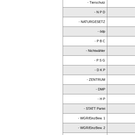
- Tierschutz
- N P D
- NATURGESETZ
- ödp
- P B C
- Nichtwähler
- P S G
- D K P
- ZENTRUM
- DMP
- H P
- STATT Partei
- WGR/EinzBew. 1
- WGR/EinzBew. 2