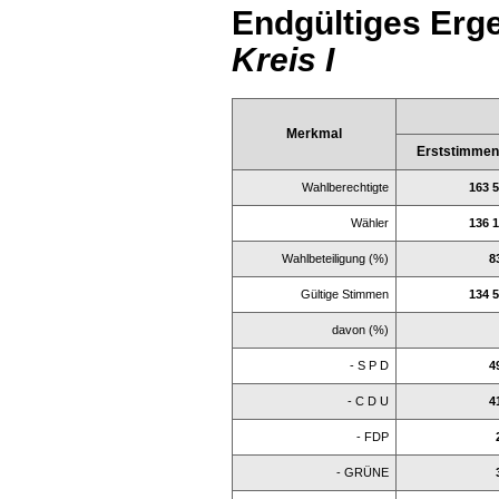
Endgültiges Erg
Kreis I
Merkmal
Erststimme
Wahlberechtigte
163 
Wähler
136 
Wahlbeteiligung (%)
8
Gültige Stimmen
134 
davon (%)
- S P D
4
- C D U
4
- FDP
- GRÜNE