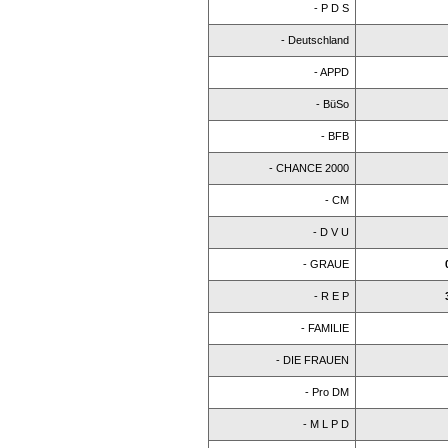
- P D S
- Deutschland
- APPD
- BüSo
- BFB
- CHANCE 2000
- CM
- D V U
- GRAUE
- R E P
- FAMILIE
- DIE FRAUEN
- Pro DM
- M L P D