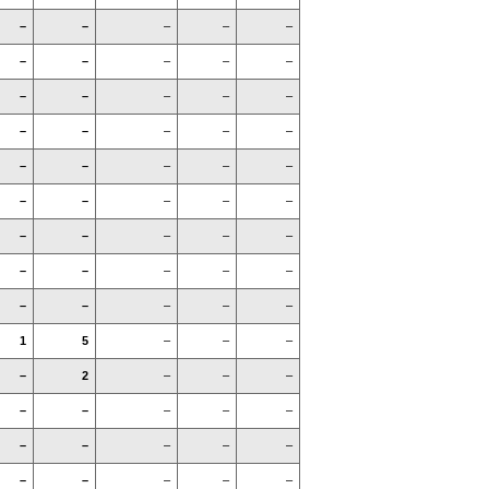
–
–
–
–
–
–
–
–
–
–
–
–
–
–
–
–
–
–
–
–
–
–
–
–
–
–
–
–
–
–
–
–
–
–
–
–
–
–
–
–
–
–
–
–
–
1
5
–
–
–
–
2
–
–
–
–
–
–
–
–
–
–
–
–
–
–
–
–
–
–