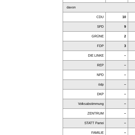
davon
CDU
10
SPD
9
GRÜNE
2
FDP
3
DIE LINKE
–
REP
–
NPD
–
ödp
–
DKP
–
Volksabstimmung
–
ZENTRUM
–
STATT Partei
–
FAMILIE
–