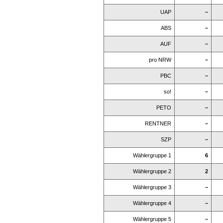
UAP
–
ABS
–
AUF
–
pro NRW
–
PBC
–
so!
–
PETO
–
RENTNER
–
SZP
–
Wählergruppe 1
6
Wählergruppe 2
2
Wählergruppe 3
–
Wählergruppe 4
–
Wählergruppe 5
–