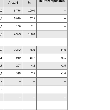
in Prozentpunkten
Anzahl
%
,0
8 776
100,0
–
,4
5 079
57,9
–
,3
106
2,1
–
,0
4 973
100,0
–
,9
2 332
46,9
-14,0
,8
930
18,7
+8,1
,7
207
4,2
+1,5
,6
395
7,9
+1,6
–
–
–
–
–
–
–
–
–
–
–
–
–
–
–
–