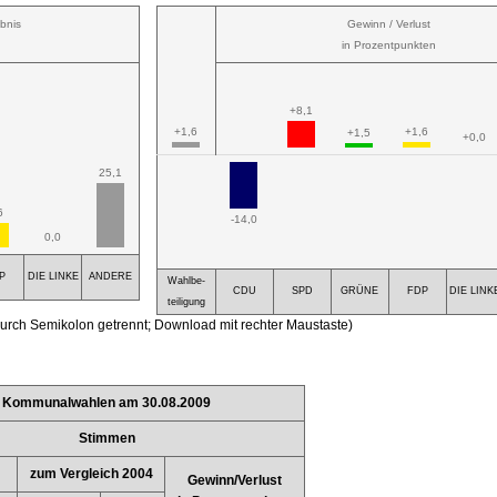
bnis
Gewinn / Verlust
in Prozentpunkten
+8,1
+1,6
+1,6
+1,5
+0,0
25,1
6
-14,0
0,0
P
DIE LINKE
ANDERE
Wahlbe-
CDU
SPD
GRÜNE
FDP
DIE LINK
teiligung
urch Semikolon getrennt; Download mit rechter Maustaste)
Kommunalwahlen am 30.08.2009
Stimmen
zum Vergleich 2004
Gewinn/Verlust