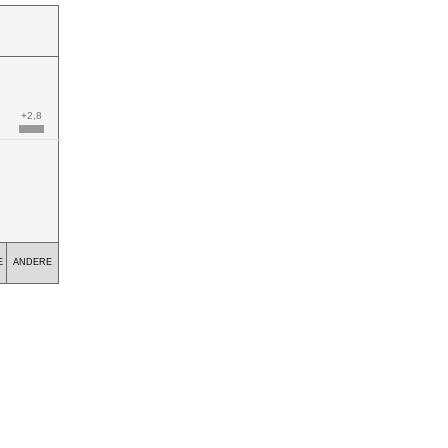
+2,8
E
ANDERE