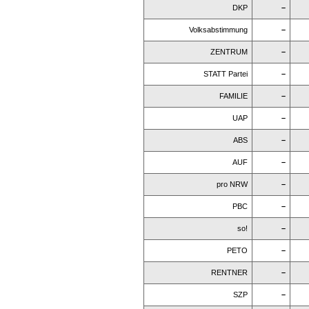
DKP
–
Volksabstimmung
–
ZENTRUM
–
STATT Partei
–
FAMILIE
–
UAP
–
ABS
–
AUF
–
pro NRW
–
PBC
–
so!
–
PETO
–
RENTNER
–
SZP
–