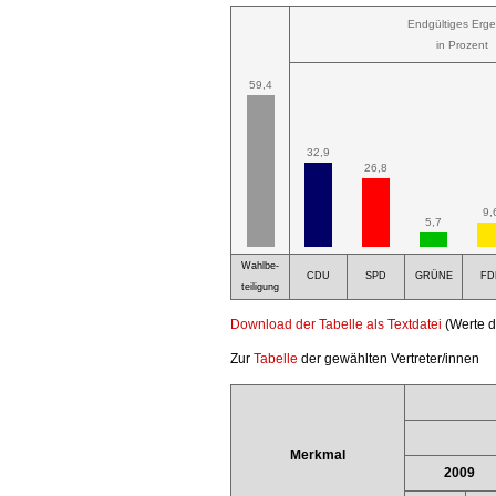
Endgültiges Erge
in Prozent
59,4
32,9
26,8
9,
5,7
Wahlbe-
CDU
SPD
GRÜNE
FD
teiligung
Download der Tabelle als Textdatei
(Werte d
Zur
Tabelle
der gewählten Vertreter/innen
Merkmal
2009