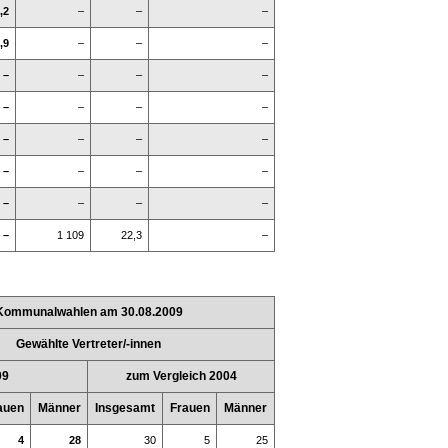
,2
–
–
–
,9
–
–
–
–
–
–
–
–
–
–
–
–
–
–
–
–
–
–
–
–
–
–
–
–
1 109
22,3
–
Kommunalwahlen am 30.08.2009
Gewählte Vertreter/-innen
09
zum Vergleich 2004
auen
Männer
Insgesamt
Frauen
Männer
4
28
30
5
25