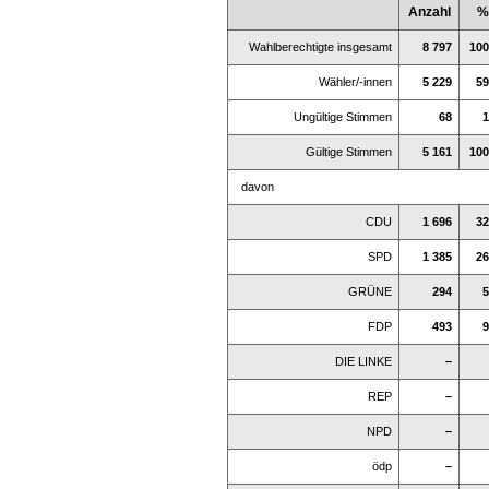
Anzahl
%
Wahlberechtigte insgesamt
8 797
100
Wähler/-innen
5 229
59
Ungültige Stimmen
68
1
Gültige Stimmen
5 161
100
davon
CDU
1 696
32
SPD
1 385
26
GRÜNE
294
5
FDP
493
9
DIE LINKE
–
REP
–
NPD
–
ödp
–