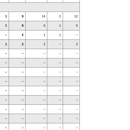
1
9
14
2
12
1
8
6
1
5
–
2
1
1
–
1
2
2
–
2
–
–
–
–
–
–
–
–
–
–
–
–
–
–
–
–
–
–
–
–
–
–
–
–
–
–
–
–
–
–
–
–
–
–
–
–
–
–
–
–
–
–
–
–
–