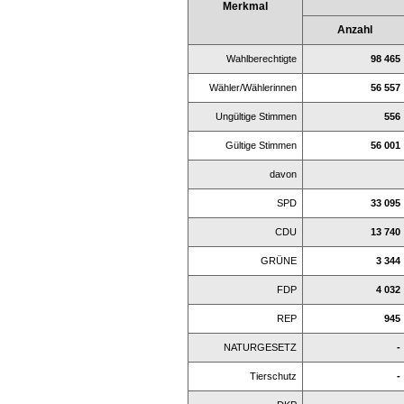
Merkmal
Anzahl
Wahlberechtigte
98 465
Wähler/Wählerinnen
56 557
Ungültige Stimmen
556
Gültige Stimmen
56 001
davon
SPD
33 095
CDU
13 740
GRÜNE
3 344
FDP
4 032
REP
945
NATURGESETZ
-
Tierschutz
-