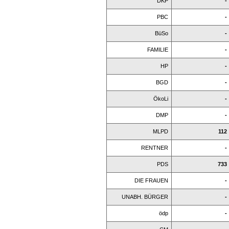
DKP
-
PBC
-
BüSo
-
FAMILIE
-
HP
-
BGD
-
ÖkoLi
-
DMP
-
MLPD
112
RENTNER
-
PDS
733
DIE FRAUEN
-
UNABH. BÜRGER
-
ödp
-