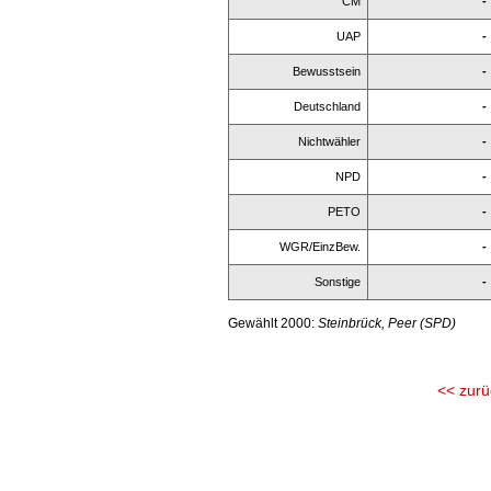
CM
-
UAP
-
Bewusstsein
-
Deutschland
-
Nichtwähler
-
NPD
-
PETO
-
WGR/EinzBew.
-
Sonstige
-
Gewählt 2000:
Steinbrück, Peer (SPD)
<< zurü