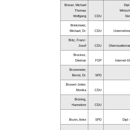
Breuer, Michael
Dipl
Thomas
Wirtsch
Wolfgang
CDU
Ste
Brinkmeier,
Michael, Dr.
CDU
Unternehme
Britz, Franz-
Josef
CDU
Oberstudienrat
Brockes,
Dietmar
FDP
Internet-Di
Brunemeier,
Bernd, Dr.
SPD
Brunert-Jetter,
Monika
CDU
Brüning,
Hannelore
CDU
Brunn, Anke
SPD
Dipl.