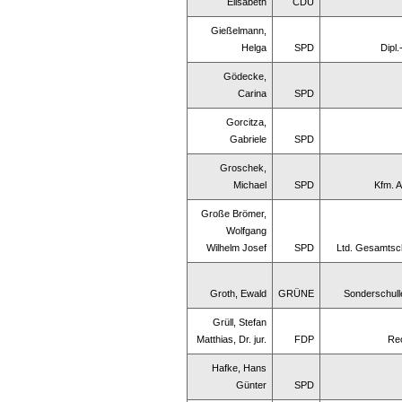
Elisabeth
CDU
Gießelmann,
Helga
SPD
Dipl.
Gödecke,
Carina
SPD
Gorcitza,
Gabriele
SPD
Groschek,
Michael
SPD
Kfm. A
Große Brömer,
Wolfgang
Wilhelm Josef
SPD
Ltd. Gesamtsch
Groth, Ewald
GRÜNE
Sonderschull
Grüll, Stefan
Matthias, Dr. jur.
FDP
Re
Hafke, Hans
Günter
SPD