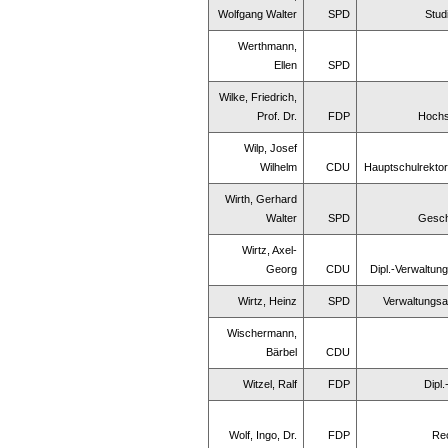
Wolfgang Walter
SPD
Stud
Werthmann,
Ellen
SPD
Wilke, Friedrich,
Prof. Dr.
FDP
Hochs
Wilp, Josef
Wilhelm
CDU
Hauptschulrektor
Wirth, Gerhard
Walter
SPD
Gesch
Wirtz, Axel-
Georg
CDU
Dipl.-Verwaltun
Wirtz, Heinz
SPD
Verwaltungsa
Wischermann,
Bärbel
CDU
Witzel, Ralf
FDP
Dipl
Wolf, Ingo, Dr.
FDP
Re