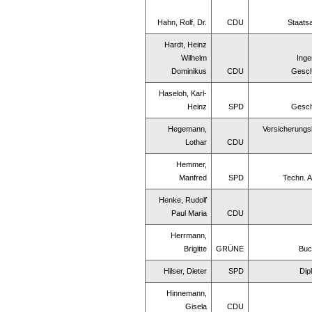
Hahn, Rolf, Dr.
CDU
Staats
Hardt, Heinz
Wilhelm
Inge
Dominikus
CDU
Gesch
Haseloh, Karl-
Heinz
SPD
Gesch
Hegemann,
Versicherung
Lothar
CDU
Hemmer,
Manfred
SPD
Techn. A
Henke, Rudolf
Paul Maria
CDU
Herrmann,
Brigitte
GRÜNE
Buc
Hilser, Dieter
SPD
Dip
Hinnemann,
Gisela
CDU