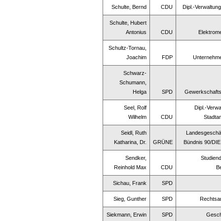
Schulte, Bernd
CDU
Dipl.-Verwaltun
Schulte, Hubert
Antonius
CDU
Elektrome
Schultz-Tornau,
Joachim
FDP
Unternehme
Schwarz-
Schumann,
Helga
SPD
Gewerkschafts
Seel, Rolf
Dipl.-Verwa
Wilhelm
CDU
Stadta
Seidl, Ruth
Landesgeschäf
Katharina, Dr.
GRÜNE
Bündnis 90/D
Sendker,
Studiend
Reinhold Max
CDU
B
Sichau, Frank
SPD
Sieg, Gunther
SPD
Rechtsa
Siekmann, Erwin
SPD
Gesch