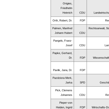
Ortgies,
Friedhelm
Heinrich
CDU
Landwirtscha
Orth, Robert, Dr.
FDP
Re
Palmen, Manfred
Rechtsanwalt, St
Johann Hubert
CDU
Pangels, Franz-
Josef
CDU
Lan
Papke, Gerhard,
Dr.
FDP
Wissenschaftl
Pavlik, Jana, Dr.
FDP
Pazdziora-Merk,
Jarka
SPD
Geschäf
Pick, Clemens
Johannes
CDU
Ref
Pieper-von
Heiden, Ingrid
FDP
Wirtschafts-D