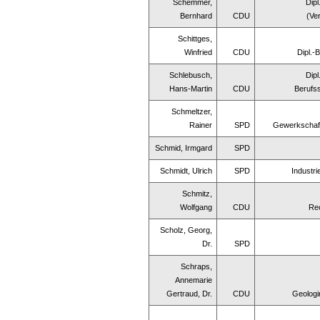
Schemmer,
Dipl
Bernhard
CDU
(Ve
Schittges,
Winfried
CDU
Dipl.-
Schlebusch,
Dip
Hans-Martin
CDU
Berufss
Schmeltzer,
Rainer
SPD
Gewerkschaf
Schmid, Irmgard
SPD
Schmidt, Ulrich
SPD
Industr
Schmitz,
Wolfgang
CDU
Re
Scholz, Georg,
Dr.
SPD
Schraps,
Annemarie
Gertraud, Dr.
CDU
Geologi