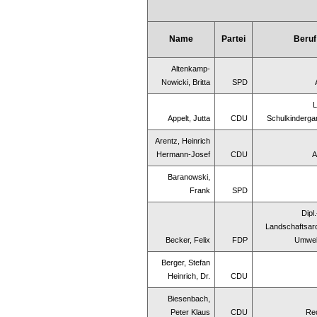
Name
Partei
Beruf
Altenkamp-
Nowicki, Britta
SPD
L
Appelt, Jutta
CDU
Schulkinderga
Arentz, Heinrich
Hermann-Josef
CDU
A
Baranowski,
Frank
SPD
Dipl
Landschaftsarc
Becker, Felix
FDP
Umwel
Berger, Stefan
Heinrich, Dr.
CDU
Biesenbach,
Peter Klaus
CDU
Re