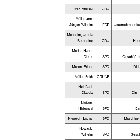
Milz, Andrea
CDU
Möllemann,
Jürgen-Wilhelm
FDP
Unternehmensbe
Monheim, Ursula
Bernadine
CDU
Hau
Moritz, Hans-
Dieter
SPD
Geschäftsf
Moron, Edgar
SPD
Dipl
Müller, Edith
GRÜNE
Nell-Paul,
Claudia
SPD
Dipl.
Nießen,
Hildegard
SPD
Ba
Niggeloh, Lothar
SPD
Maschinen
Nowack,
Wilhelm
SPD
Gesch