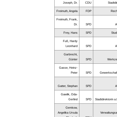
Joseph, Dr.
CDU
Stadtdi
Freimuth, Angela
FDP
Rech
Freimuth, Frank,
Dr.
SPD
A
Frey, Hans
SPD
Stud
Fuß, Hardy
Leonhard
SPD
A
Garbrecht,
Günter
SPD
Werkz
Gasse, Heinz-
Peter
SPD
Gewerkschaf
Gatter, Stephan
SPD
A
Gawlik, Oda-
Gerlind
SPD
Stadtdirektorin a.
Gemkow,
Angelika Ursula
Verwaltungsa