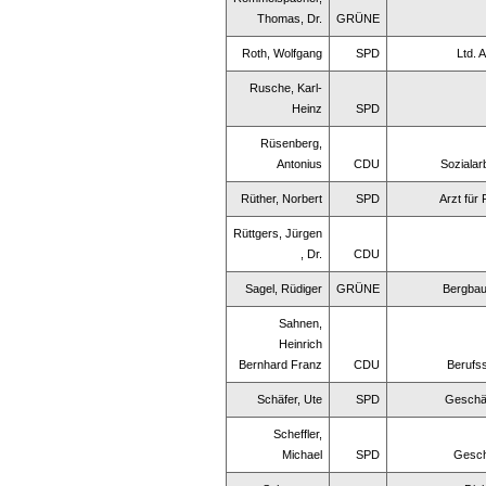
Thomas, Dr.
GRÜNE
Roth, Wolfgang
SPD
Ltd. 
Rusche, Karl-
Heinz
SPD
Rüsenberg,
Antonius
CDU
Sozialar
Rüther, Norbert
SPD
Arzt für 
Rüttgers, Jürgen
, Dr.
CDU
Sagel, Rüdiger
GRÜNE
Bergbau
Sahnen,
Heinrich
Bernhard Franz
CDU
Berufss
Schäfer, Ute
SPD
Geschäf
Scheffler,
Michael
SPD
Gesch