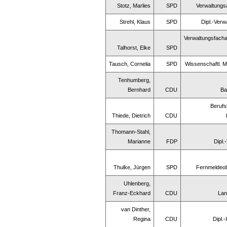
Stotz, Marlies
SPD
Verwaltungsa
Strehl, Klaus
SPD
Dipl.-Verw
Verwaltungsfacha
Talhorst, Elke
SPD
Tausch, Cornelia
SPD
Wissenschaftl. Mi
Tenhumberg,
Bernhard
CDU
Ba
Berufs
Thiede, Dietrich
CDU
Thomann-Stahl,
Marianne
FDP
Dipl.
Thulke, Jürgen
SPD
Fernmeldeo
Uhlenberg,
Franz-Eckhard
CDU
Lan
van Dinther,
Regina
CDU
Dipl.-