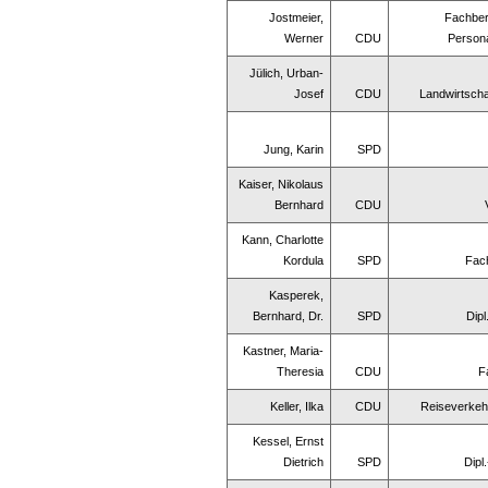
Jostmeier,
Fachber
Werner
CDU
Person
Jülich, Urban-
Josef
CDU
Landwirtscha
Jung, Karin
SPD
Kaiser, Nikolaus
Bernhard
CDU
Kann, Charlotte
Kordula
SPD
Fach
Kasperek,
Bernhard, Dr.
SPD
Dipl
Kastner, Maria-
Theresia
CDU
F
Keller, Ilka
CDU
Reiseverkeh
Kessel, Ernst
Dietrich
SPD
Dipl