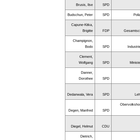
Brusis, Ilse
SPD
Budschun, Peter
SPD
Poli
Capune-Kitka,
Brigitte
FDP
Gesamtsch
Champignon,
Bodo
SPD
Industr
Clement,
Wolfgang
SPD
Minist
Danner,
Dorothee
SPD
Dedanwala, Vera
SPD
Leh
Obervolksho
Degen, Manfred
SPD
Diegel, Helmut
CDU
Dietrich,