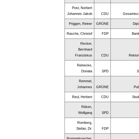
Post, Norbert
Johannes Jakob
CDU
Gesamtsch
Priggen, Reiner
GRÜNE
Dipl
Rasche, Christof
FDP
Ban
Recker,
Bernhard
Franziskus
CDU
Rektor
Reinecke,
Donata
SPD
S
Remmel,
Johannes
GRÜNE
Pub
Reul, Herbert
CDU
Stud
Röken,
Wolfgang
SPD
Romberg,
Stefan, Dr.
FDP
Rommelspacher,