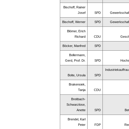
Bischoff, Rainer
Josef
SPD
Gewerkschaf
Bischoff, Werner
SPD
Gewerkschaf
Blömer, Erich
Richard
CDU
Gesch
Böcker, Manfred
SPD
Bollermann,
Gerd, Prof. Dr.
SPD
Hochs
Industriekauffrau
Bolte, Ursula
SPD
Brakensiek,
Tanja
CDU
Breitbach-
Schwarzlose,
Anette
SPD
Bet
Brendel, Karl
Peter
FDP
Re