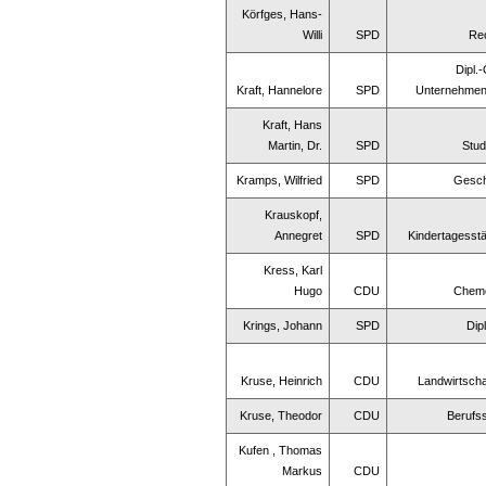
Körfges, Hans-
Willi
SPD
Re
Dipl.
Kraft, Hannelore
SPD
Unternehmen
Kraft, Hans
Martin, Dr.
SPD
Stud
Kramps, Wilfried
SPD
Gesch
Krauskopf,
Annegret
SPD
Kindertagesstät
Kress, Karl
Hugo
CDU
Chemo
Krings, Johann
SPD
Dip
Kruse, Heinrich
CDU
Landwirtscha
Kruse, Theodor
CDU
Berufss
Kufen , Thomas
Markus
CDU