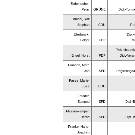
Eichenseher,
Peter
GRÜNE
Dipl.-Tonm
Einmahl, Rolf
Stephan
CDU
Re
Ellerbrock,
Dipl.
Holger
FDP
Mi
Polizeihaupt
Engel, Horst
FDP
Dipl.-Verw
Eumann, Marc
Jan
SPD
Regierungsan
Fasse, Marie-
Luise
CDU
Feuster,
Edmund
SPD
Dipl.-
Flessenkemper,
Bernd
SPD
Dipl.-
Franke, Hans-
Joachim