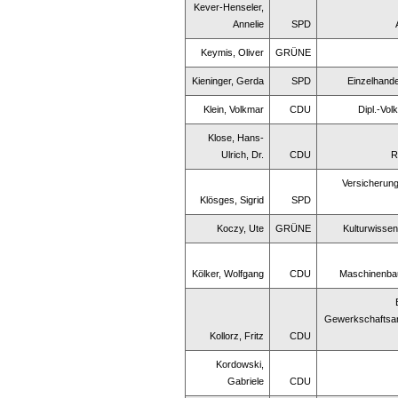
Kever-Henseler,
Annelie
SPD
Keymis, Oliver
GRÜNE
Kieninger, Gerda
SPD
Einzelhande
Klein, Volkmar
CDU
Dipl.-Vol
Klose, Hans-
Ulrich, Dr.
CDU
R
Versicherung
Klösges, Sigrid
SPD
Koczy, Ute
GRÜNE
Kulturwissen
Kölker, Wolfgang
CDU
Maschinenba
Gewerkschaftsang
Kollorz, Fritz
CDU
Kordowski,
Gabriele
CDU