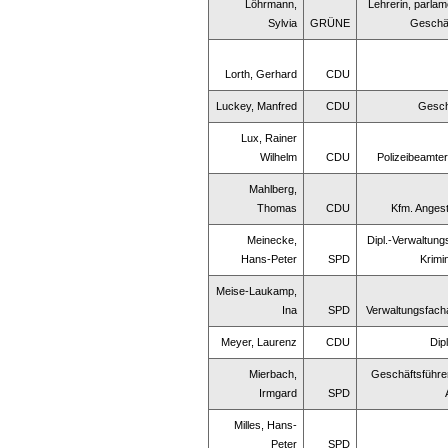
Löhrmann,
Lehrerin, parla
Sylvia
GRÜNE
Geschäf
Lorth, Gerhard
CDU
Luckey, Manfred
CDU
Gesch
Lux, Rainer
Wilhelm
CDU
Polizeibeamter
Mahlberg,
Thomas
CDU
Kfm. Angest
Meinecke,
Dipl.-Verwaltung
Hans-Peter
SPD
Krimi
Meise-Laukamp,
Ina
SPD
Verwaltungsfacha
Meyer, Laurenz
CDU
Dip
Mierbach,
Geschäftsführer
Irmgard
SPD
Milles, Hans-
Peter
SPD