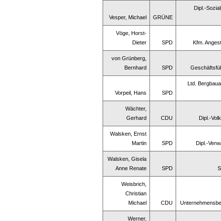
Dipl.-Sozi
Vesper, Michael
GRÜNE
Vöge, Horst-
Dieter
SPD
Kfm. Angest
von Grünberg,
Bernhard
SPD
Geschäftsfüh
Ltd. Bergbaua
Vorpeil, Hans
SPD
Wächter,
Gerhard
CDU
Dipl.-Vol
Walsken, Ernst
Martin
SPD
Dipl.-Verw
Walsken, Gisela
Anne Renate
SPD
S
Weisbrich,
Christian
Michael
CDU
Unternehmensbe
Werner,