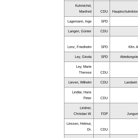
Kuhmichel,
Manfred
CDU
Hauptschulrektor
Lagemann, Inge
SPD
Langen, Günter
CDU
Lenz, Friedhelm
SPD
Kfm. A
Ley, Gisela
SPD
Abteilungsle
Ley, Marie
Therese
CDU
Lieven, Wilhelm
CDU
Landwirt
Lindlar, Hans
Peter
CDU
Lindner,
Christian W.
FDP
Jungun
Linssen, Helmut,
Dr.
CDU