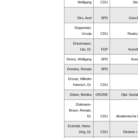
Wolfgang
CDU
Ste
Dirx, Axel
SPD
Gesch
Doppmeier,
Ursula
CDU
Realsc
Dreckmann,
Ute, Dr.
FDP
Kunsth
Drese, Wolfgang
SPD
Kun
Drewke, Renate
SPD
Droste, Wilhelm
Heinrich, Dr.
CDU
Düker, Monika
GRÜNE
Dipl.-Sozi
Düttmann-
Braun, Renate,
Dr.
CDU
Akademische 
Eckhold, Heinz-
Jörg, Dr.
CDU
Direktor i