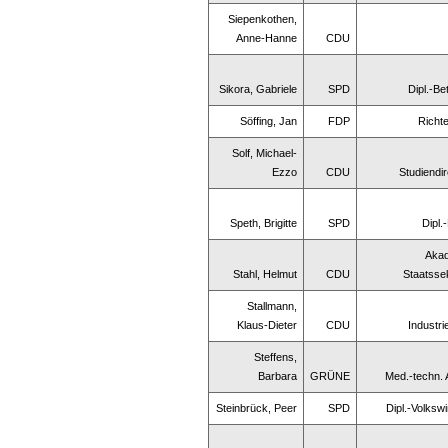
Siepenkothen,
Anne-Hanne
CDU
Sikora, Gabriele
SPD
Dipl.-Be
Söffing, Jan
FDP
Richt
Solf, Michael-
Ezzo
CDU
Studiendi
Speth, Brigitte
SPD
Dipl.
Akad
Stahl, Helmut
CDU
Staatsse
Stallmann,
Klaus-Dieter
CDU
Industr
Steffens,
Barbara
GRÜNE
Med.-techn. 
Steinbrück, Peer
SPD
Dipl.-Volkswi