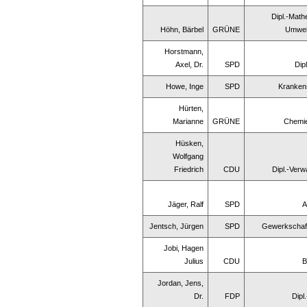
Dipl.-Math
Höhn, Bärbel
GRÜNE
Umwelt
Horstmann,
Axel, Dr.
SPD
Dip
Howe, Inge
SPD
Kranken
Hürten,
Marianne
GRÜNE
Chemie
Hüsken,
Wolfgang
Friedrich
CDU
Dipl.-Verw
Jäger, Ralf
SPD
A
Jentsch, Jürgen
SPD
Gewerkschaf
Jobi, Hagen
Julius
CDU
B
Jordan, Jens,
Dr.
FDP
Dipl