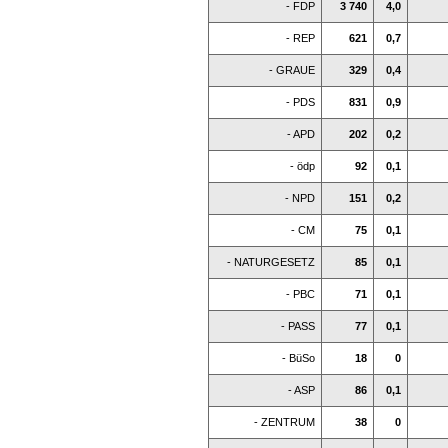
- FDP
3 740
4,0
- REP
621
0,7
- GRAUE
329
0,4
- PDS
831
0,9
- APD
202
0,2
- ödp
92
0,1
- NPD
151
0,2
- CM
75
0,1
- NATURGESETZ
85
0,1
- PBC
71
0,1
- PASS
77
0,1
- BüSo
18
0
- ASP
86
0,1
- ZENTRUM
38
0