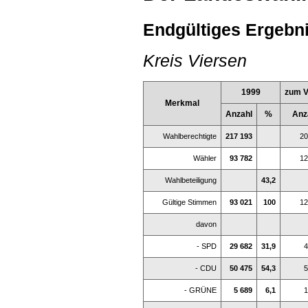
Endgültiges Ergebni
Kreis Viersen
1999
zum V
Merkmal
Anzahl
%
Anz
Wahlberechtigte
217 193
20
Wähler
93 782
12
Wahlbeteiligung
43,2
Gültige Stimmen
93 021
100
12
davon
- SPD
29 682
31,9
4
- CDU
50 475
54,3
5
- GRÜNE
5 689
6,1
1