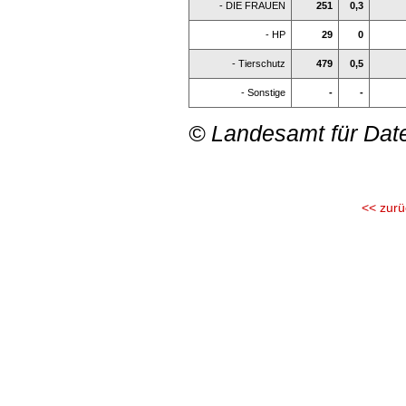
- DIE FRAUEN
251
0,3
- HP
29
0
- Tierschutz
479
0,5
- Sonstige
-
-
© Landesamt für Dat
<< zurü