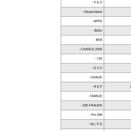
- P D S
- Deutschland
- APPD
- BüSo
- BFB
- CHANCE 2000
- CM
- D V U
- GRAUE
- R E P
- FAMILIE
- DIE FRAUEN
- Pro DM
- M L P D