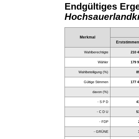
Endgültiges Erge
Hochsauerlandk
Merkmal
Erststimme
Wahlberechtigte
210 
Wähler
179 
Wahlbeteiligung (%)
8
Gültige Stimmen
177 
davon (%)
- S P D
4
- C D U
5
- FDP
- GRÜNE