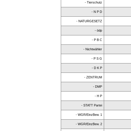
- Tierschutz
- N P D
- NATURGESETZ
- ödp
- P B C
- Nichtwähler
- P S G
- D K P
- ZENTRUM
- DMP
- H P
- STATT Partei
- WGR/EinzBew. 1
- WGR/EinzBew. 2