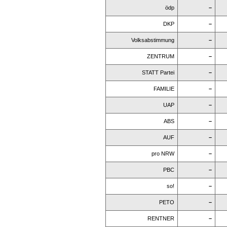
ödp
–
DKP
–
Volksabstimmung
–
ZENTRUM
–
STATT Partei
–
FAMILIE
–
UAP
–
ABS
–
AUF
–
pro NRW
–
PBC
–
so!
–
PETO
–
RENTNER
–