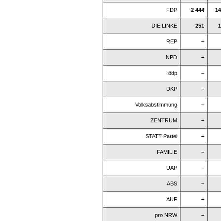
FDP
2 444
14
DIE LINKE
251
1
REP
–
NPD
–
ödp
–
DKP
–
Volksabstimmung
–
ZENTRUM
–
STATT Partei
–
FAMILIE
–
UAP
–
ABS
–
AUF
–
pro NRW
–