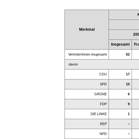
Merkmal
20
Insgesamt
Fr
Vertreter/innen insgesamt
62
davon
CDU
17
SPD
10
GRÜNE
6
FDP
9
DIE LINKE
1
REP
–
NPD
–