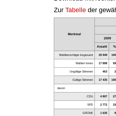
Zur
Tabelle
der gewäh
Merkmal
2009
Anzahl
%
Wahlberechtigte insgesamt
29 949
100
Wähler/-innen
17 898
59
Ungültige Stimmen
463
2
Gültige Stimmen
17 435
100
davon
CDU
4 807
27
SPD
2 772
15
GRÜNE
1 635
9