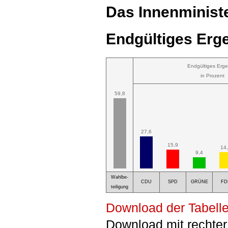
Das Innenministe
Endgültiges Erge
Endgültiges Erge
in Prozent
59,8
27,6
15,9
14
9,4
Wahlbe-
CDU
SPD
GRÜNE
FD
teiligung
Download der Tabelle
Download mit rechter