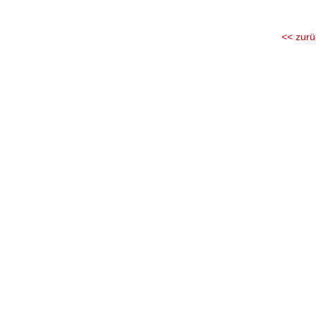
<< zurü