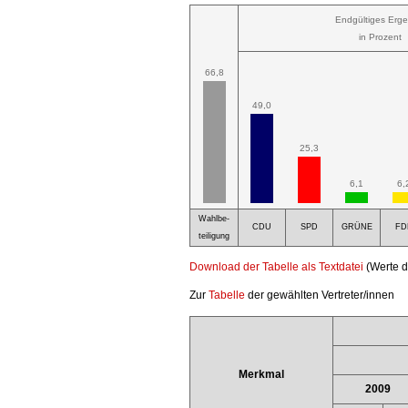
Endgültiges Erge
in Prozent
66,8
49,0
25,3
6,1
6,
Wahlbe-
CDU
SPD
GRÜNE
FD
teiligung
Download der Tabelle als Textdatei
(Werte d
Zur
Tabelle
der gewählten Vertreter/innen
Merkmal
2009