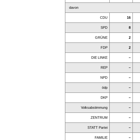
davon
CDU
16
SPD
8
GRÜNE
2
FDP
2
DIE LINKE
–
REP
–
NPD
–
ödp
–
DKP
–
Volksabstimmung
–
ZENTRUM
–
STATT Partei
–
FAMILIE
–