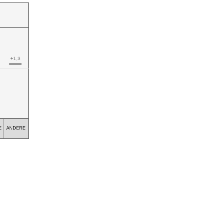
+1,3
E
ANDERE