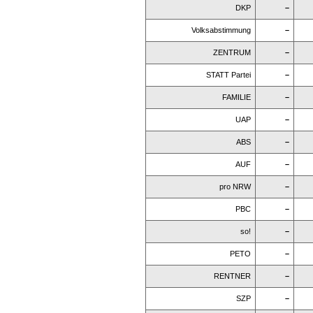
DKP
–
Volksabstimmung
–
ZENTRUM
–
STATT Partei
–
FAMILIE
–
UAP
–
ABS
–
AUF
–
pro NRW
–
PBC
–
so!
–
PETO
–
RENTNER
–
SZP
–