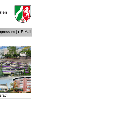
mpressum
|
E-Mail
erath