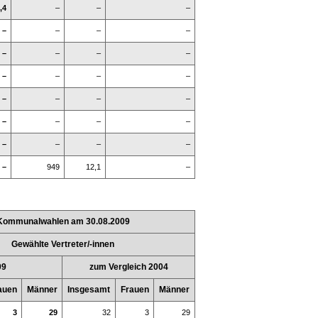
,4
–
–
–
–
–
–
–
–
–
–
–
–
–
–
–
–
–
–
–
–
–
–
–
–
–
–
–
–
949
12,1
–
Kommunalwahlen am 30.08.2009
Gewählte Vertreter/-innen
09
zum Vergleich 2004
auen
Männer
Insgesamt
Frauen
Männer
3
29
32
3
29