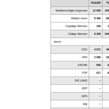
Anzahl
%
Wahlberechtigte insgesamt
12 656
100
Wähler/-innen
8 456
66
Ungültige Stimmen
156
1
Gültige Stimmen
8 300
100
davon
CDU
4 071
49
SPD
2 096
25
GRÜNE
506
6
FDP
517
6
DIE LINKE
–
REP
–
NPD
–
ödp
–