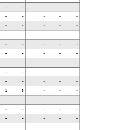
–
–
–
–
–
–
–
–
–
–
–
–
–
–
–
–
–
–
–
–
–
–
–
–
–
–
–
–
–
–
–
–
–
–
–
–
–
–
–
–
–
–
–
–
–
1
3
–
–
–
–
–
–
–
–
–
–
–
–
–
–
–
–
–
–
–
–
–
–
–