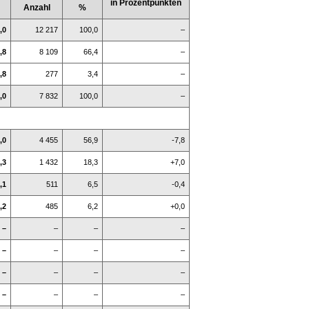
in Prozentpunkten
Anzahl
%
,0
12 217
100,0
–
,8
8 109
66,4
–
,8
277
3,4
–
,0
7 832
100,0
–
,0
4 455
56,9
-7,8
,3
1 432
18,3
+7,0
,1
511
6,5
-0,4
,2
485
6,2
+0,0
–
–
–
–
–
–
–
–
–
–
–
–
–
–
–
–