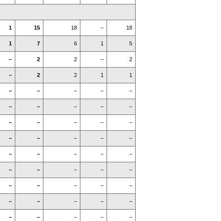
1
15
18
–
18
1
7
6
1
5
–
2
2
–
2
–
2
2
1
1
–
–
–
–
–
–
–
–
–
–
–
–
–
–
–
–
–
–
–
–
–
–
–
–
–
–
–
–
–
–
–
–
–
–
–
–
–
–
–
–
–
–
–
–
–