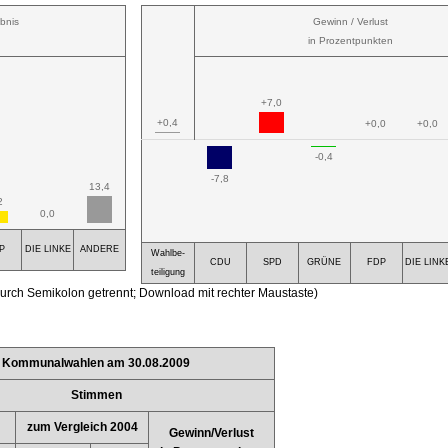
bnis
Gewinn / Verlust
in Prozentpunkten
+7,0
+0,4
+0,0
+0,0
-0,4
-7,8
13,4
2
0,0
P
DIE LINKE
ANDERE
Wahlbe-
CDU
SPD
GRÜNE
FDP
DIE LINK
teiligung
urch Semikolon getrennt; Download mit rechter Maustaste)
Kommunalwahlen am 30.08.2009
Stimmen
zum Vergleich 2004
Gewinn/Verlust