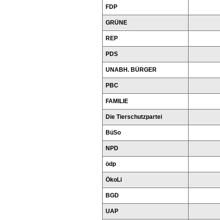
FDP
GRÜNE
REP
PDS
UNABH. BÜRGER
PBC
FAMILIE
Die Tierschutzpartei
BüSo
NPD
ödp
ÖkoLi
BGD
UAP