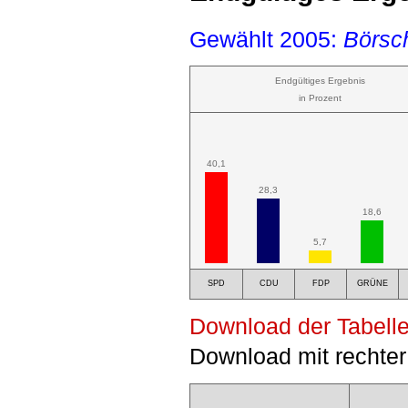
Gewählt 2005:
Börsch
Endgültiges Ergebnis
in Prozent
40,1
28,3
18,6
5,7
SPD
CDU
FDP
GRÜNE
Download der Tabelle
Download mit rechter