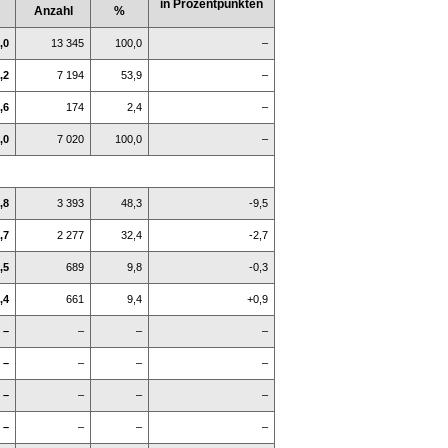
in Prozentpunkten
Anzahl
%
,0
13 345
100,0
–
,2
7 194
53,9
–
,6
174
2,4
–
,0
7 020
100,0
–
,8
3 393
48,3
-9,5
,7
2 277
32,4
-2,7
,5
689
9,8
-0,3
,4
661
9,4
+0,9
–
–
–
–
–
–
–
–
–
–
–
–
–
–
–
–