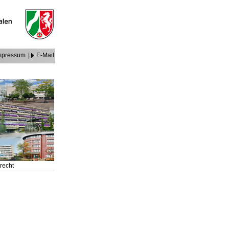
mpressum
|
E-Mail
recht