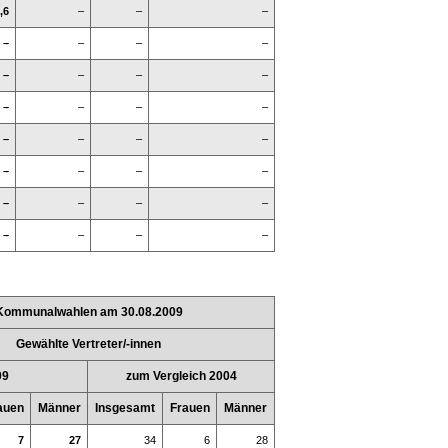
,6
–
–
–
–
–
–
–
–
–
–
–
–
–
–
–
–
–
–
–
–
–
–
–
–
–
–
–
–
–
–
–
Kommunalwahlen am 30.08.2009
Gewählte Vertreter/-innen
09
zum Vergleich 2004
auen
Männer
Insgesamt
Frauen
Männer
7
27
34
6
28