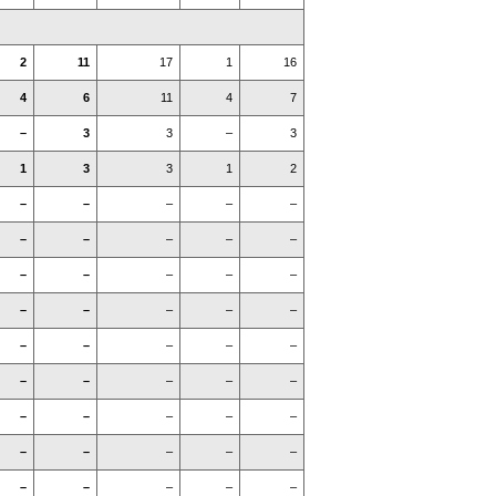
2
11
17
1
16
4
6
11
4
7
–
3
3
–
3
1
3
3
1
2
–
–
–
–
–
–
–
–
–
–
–
–
–
–
–
–
–
–
–
–
–
–
–
–
–
–
–
–
–
–
–
–
–
–
–
–
–
–
–
–
–
–
–
–
–