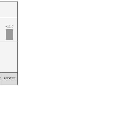
+11,6
E
ANDERE