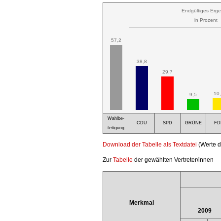
Endgültiges Erge
in Prozent
57,2
38,8
29,7
10
9,5
Wahlbe-
CDU
SPD
GRÜNE
FD
teiligung
Download der Tabelle als Textdatei
(Werte d
Zur
Tabelle
der gewählten Vertreter/innen
Merkmal
2009