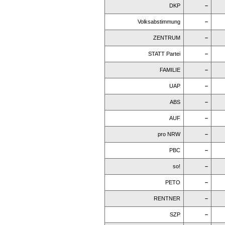
DKP
–
Volksabstimmung
–
ZENTRUM
–
STATT Partei
–
FAMILIE
–
UAP
–
ABS
–
AUF
–
pro NRW
–
PBC
–
so!
–
PETO
–
RENTNER
–
SZP
–