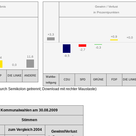
bnis
Gewinn / Verlust
in Prozentpunkten
+3,3
+0,9
+0,0
-0,3
-2,7
-9,5
11,6
,4
0,0
P
DIE LINKE
ANDERE
Wahlbe-
CDU
SPD
GRÜNE
FDP
DIE LINK
teiligung
urch Semikolon getrennt; Download mit rechter Maustaste)
Kommunalwahlen am 30.08.2009
Stimmen
zum Vergleich 2004
Gewinn/Verlust