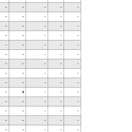
–
–
–
–
–
–
–
–
–
–
–
–
–
–
–
–
–
–
–
–
–
–
–
–
–
–
–
–
–
–
–
–
–
–
–
–
–
–
–
–
–
–
–
–
–
–
4
–
–
–
–
–
–
–
–
–
–
–
–
–
–
–
–
–
–
–
–
–
–
–