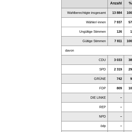
Anzahl
%
Wahlberechtigte insgesamt
13 884
100
Wähler/-innen
7 937
57
Ungültige Stimmen
126
1
Gültige Stimmen
7 811
100
davon
CDU
3 033
38
SPD
2 319
29
GRÜNE
742
9
FDP
809
10
DIE LINKE
–
REP
–
NPD
–
ödp
–