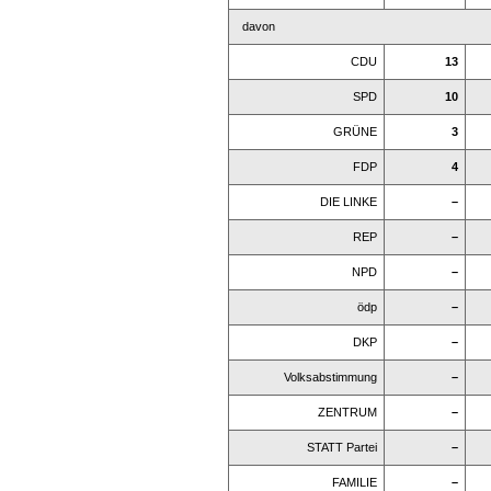
davon
CDU
13
SPD
10
GRÜNE
3
FDP
4
DIE LINKE
–
REP
–
NPD
–
ödp
–
DKP
–
Volksabstimmung
–
ZENTRUM
–
STATT Partei
–
FAMILIE
–