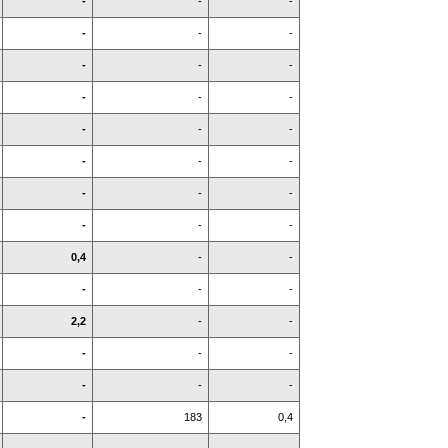
-
-
-
-
-
-
-
-
-
-
-
-
-
-
-
-
-
-
-
-
-
-
-
-
0,4
-
-
-
-
-
2,2
-
-
-
-
-
-
-
-
-
183
0,4