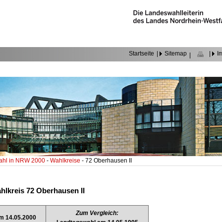
Startseite
|
Sitemap
|
I
|
ahl in NRW 2000
-
Wahlkreise
- 72 Oberhausen II
hlkreis 72 Oberhausen II
Zum Vergleich:
m 14.05.2000