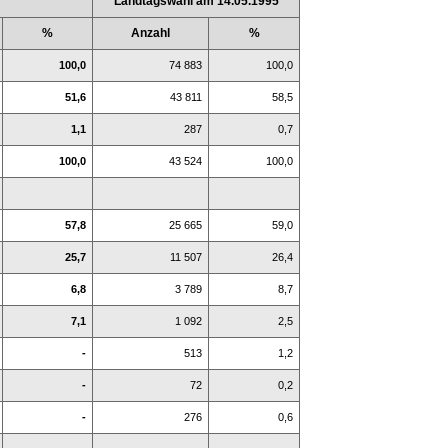
Landtagswahl am 14.05.1995
%
Anzahl
%
100,0
74 883
100,0
51,6
43 811
58,5
1,1
287
0,7
100,0
43 524
100,0
57,8
25 665
59,0
25,7
11 507
26,4
6,8
3 789
8,7
7,1
1 092
2,5
-
513
1,2
-
72
0,2
-
276
0,6