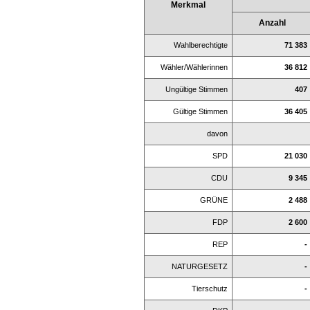
Merkmal
Anzahl
Wahlberechtigte
71 383
Wähler/Wählerinnen
36 812
Ungültige Stimmen
407
Gültige Stimmen
36 405
davon
SPD
21 030
CDU
9 345
GRÜNE
2 488
FDP
2 600
REP
-
NATURGESETZ
-
Tierschutz
-