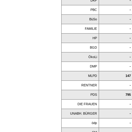
DKP
-
PBC
-
BüSo
-
FAMILIE
-
HP
-
BGD
-
ÖkoLi
-
DMP
-
MLPD
147
RENTNER
-
PDS
795
DIE FRAUEN
-
UNABH. BÜRGER
-
ödp
-