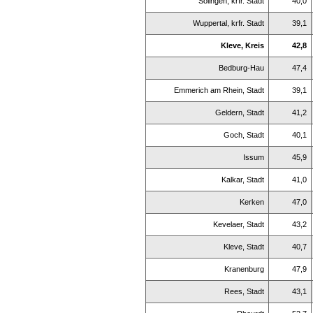
Solingen, krfr. Stadt
40,0
Wuppertal, krfr. Stadt
39,1
Kleve, Kreis
42,8
Bedburg-Hau
47,4
Emmerich am Rhein, Stadt
39,1
Geldern, Stadt
41,2
Goch, Stadt
40,1
Issum
45,9
Kalkar, Stadt
41,0
Kerken
47,0
Kevelaer, Stadt
43,2
Kleve, Stadt
40,7
Kranenburg
47,9
Rees, Stadt
43,1