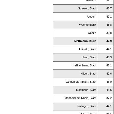
Rheurdt
52,7
Straelen, Stadt
46,7
Uedem
47,1
Wachtendonk
45,8
Weeze
39,8
Mettmann, Kreis
42,9
Erkrath, Stadt
44,1
Haan, Stadt
48,3
Heiligenhaus, Stadt
42,1
Hilden, Stadt
42,6
Langenfeld (Rhld.), Stadt
46,0
Mettmann, Stadt
45,5
Monheim am Rhein, Stadt
37,2
Ratingen, Stadt
44,1