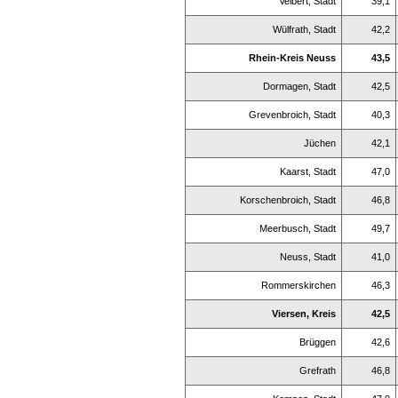
Velbert, Stadt
39,1
Wülfrath, Stadt
42,2
Rhein-Kreis Neuss
43,5
Dormagen, Stadt
42,5
Grevenbroich, Stadt
40,3
Jüchen
42,1
Kaarst, Stadt
47,0
Korschenbroich, Stadt
46,8
Meerbusch, Stadt
49,7
Neuss, Stadt
41,0
Rommerskirchen
46,3
Viersen, Kreis
42,5
Brüggen
42,6
Grefrath
46,8