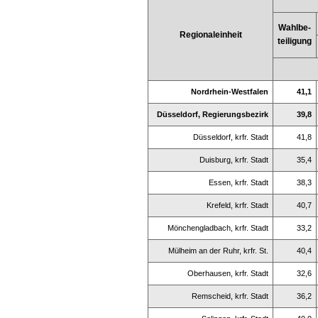
Wahlbe-
Regionaleinheit
teiligung
Nordrhein-Westfalen
41,1
Düsseldorf, Regierungsbezirk
39,8
Düsseldorf, krfr. Stadt
41,8
Duisburg, krfr. Stadt
35,4
Essen, krfr. Stadt
38,3
Krefeld, krfr. Stadt
40,7
Mönchengladbach, krfr. Stadt
33,2
Mülheim an der Ruhr, krfr. St.
40,4
Oberhausen, krfr. Stadt
32,6
Remscheid, krfr. Stadt
36,2