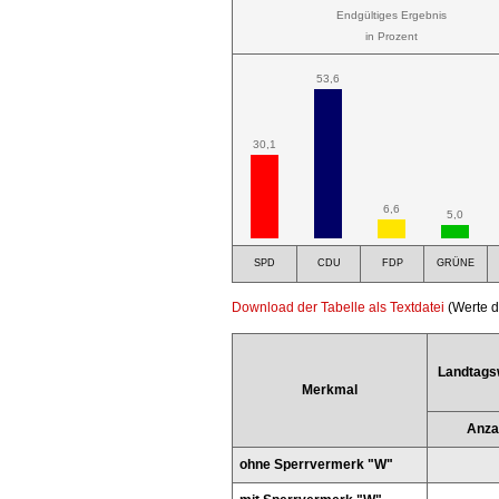
Endgültiges Ergebnis
in Prozent
53,6
30,1
6,6
5,0
SPD
CDU
FDP
GRÜNE
Download der Tabelle als Textdatei
(Werte d
Landtags
Merkmal
Anza
ohne Sperrvermerk "W"