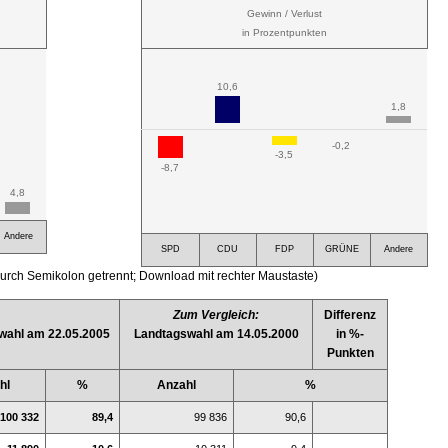
Gewinn / Verlust
in Prozentpunkten
10,6
1,8
-0,2
-3,5
-8,7
4,8
Andere
SPD
CDU
FDP
GRÜNE
Andere
urch Semikolon getrennt; Download mit rechter Maustaste)
Zum Vergleich:
Differenz
wahl am 22.05.2005
Landtagswahl am 14.05.2000
in %-
Punkten
hl
%
Anzahl
%
100 332
89,4
99 836
90,6