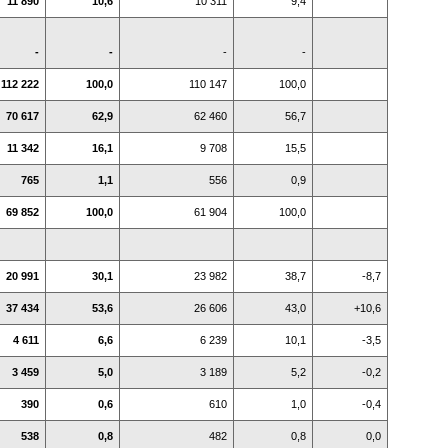
11 890
10,6
10 311
9,4
-
-
-
-
112 222
100,0
110 147
100,0
70 617
62,9
62 460
56,7
11 342
16,1
9 708
15,5
765
1,1
556
0,9
69 852
100,0
61 904
100,0
20 991
30,1
23 982
38,7
-8,7
37 434
53,6
26 606
43,0
+10,6
4 611
6,6
6 239
10,1
-3,5
3 459
5,0
3 189
5,2
-0,2
390
0,6
610
1,0
-0,4
538
0,8
482
0,8
0,0