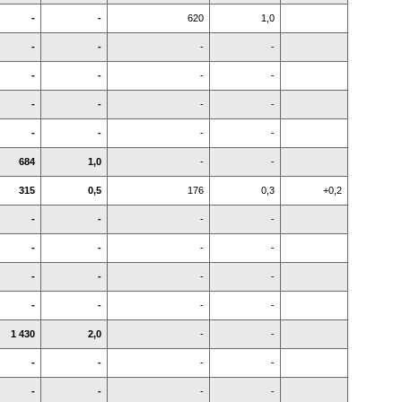
-
-
620
1,0
-
-
-
-
-
-
-
-
-
-
-
-
-
-
-
-
684
1,0
-
-
315
0,5
176
0,3
+0,2
-
-
-
-
-
-
-
-
-
-
-
-
-
-
-
-
1 430
2,0
-
-
-
-
-
-
-
-
-
-