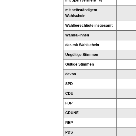
mit Sperrvermerk "W"
mit selbständigem
Wahlschein
Wahlberechtigte insgesamt
Wähler/-innen
dar. mit Wahlschein
Ungültige Stimmen
Gültige Stimmen
davon
SPD
CDU
FDP
GRÜNE
REP
PDS