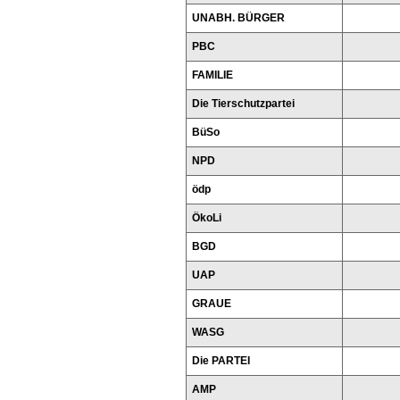
UNABH. BÜRGER
PBC
FAMILIE
Die Tierschutzpartei
BüSo
NPD
ödp
ÖkoLi
BGD
UAP
GRAUE
WASG
Die PARTEI
AMP