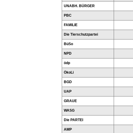
UNABH. BÜRGER
PBC
FAMILIE
Die Tierschutzpartei
BüSo
NPD
ödp
ÖkoLi
BGD
UAP
GRAUE
WASG
Die PARTEI
AMP