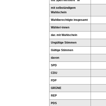
mit Sperrvermerk "W"
mit selbständigem
Wahlschein
Wahlberechtigte insgesamt
Wähler/-innen
dar. mit Wahlschein
Ungültige Stimmen
Gültige Stimmen
davon
SPD
CDU
FDP
GRÜNE
REP
PDS