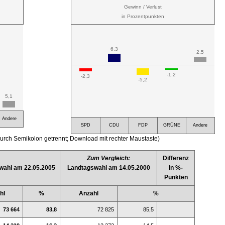
Gewinn / Verlust
in Prozentpunkten
6,3
2,5
-1,2
-2,3
-5,2
5,1
Andere
SPD
CDU
FDP
GRÜNE
Andere
urch Semikolon getrennt; Download mit rechter Maustaste)
Zum Vergleich:
Differenz
wahl am 22.05.2005
Landtagswahl am 14.05.2000
in %-
Punkten
hl
%
Anzahl
%
73 664
83,8
72 825
85,5