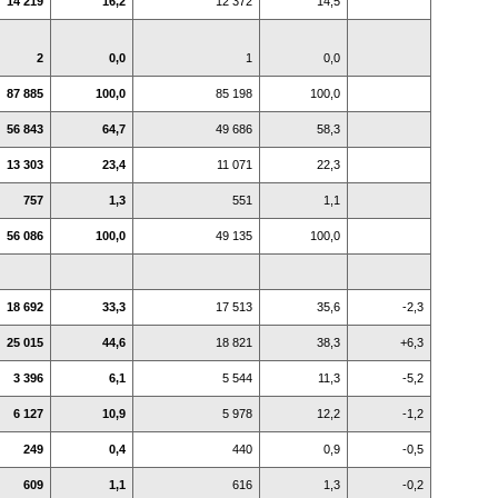
14 219
16,2
12 372
14,5
2
0,0
1
0,0
87 885
100,0
85 198
100,0
56 843
64,7
49 686
58,3
13 303
23,4
11 071
22,3
757
1,3
551
1,1
56 086
100,0
49 135
100,0
18 692
33,3
17 513
35,6
-2,3
25 015
44,6
18 821
38,3
+6,3
3 396
6,1
5 544
11,3
-5,2
6 127
10,9
5 978
12,2
-1,2
249
0,4
440
0,9
-0,5
609
1,1
616
1,3
-0,2