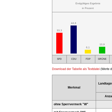
Endgültiges Ergebnis
in Prozent
44,6
33,3
10,9
6,1
SPD
CDU
FDP
GRÜNE
Download der Tabelle als Textdatei
(Werte d
Landtags
Merkmal
Anza
ohne Sperrvermerk "W"