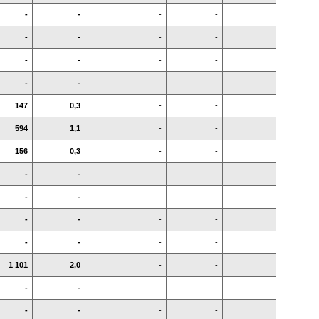
-
-
-
-
-
-
-
-
-
-
-
-
-
-
-
-
147
0,3
-
-
594
1,1
-
-
156
0,3
-
-
-
-
-
-
-
-
-
-
-
-
-
-
-
-
-
-
1 101
2,0
-
-
-
-
-
-
-
-
-
-