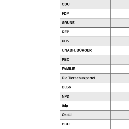
CDU
FDP
GRÜNE
REP
PDS
UNABH. BÜRGER
PBC
FAMILIE
Die Tierschutzpartei
BüSo
NPD
ödp
ÖkoLi
BGD