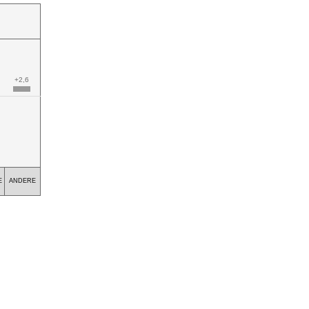
+2,6
E
ANDERE