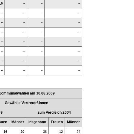
,6
–
–
–
–
–
–
–
–
–
–
–
–
–
–
–
–
–
–
–
–
–
–
–
–
–
–
–
–
–
–
–
Kommunalwahlen am 30.08.2009
Gewählte Vertreter/-innen
09
zum Vergleich 2004
auen
Männer
Insgesamt
Frauen
Männer
16
20
36
12
24