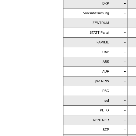
DKP
–
Volksabstimmung
–
ZENTRUM
–
STATT Partei
–
FAMILIE
–
UAP
–
ABS
–
AUF
–
pro NRW
–
PBC
–
so!
–
PETO
–
RENTNER
–
SZP
–