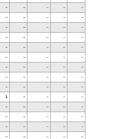
–
–
–
–
–
–
–
–
–
–
–
–
–
–
–
–
–
–
–
–
–
–
–
–
–
–
–
–
–
–
–
–
–
–
–
–
–
–
–
–
–
–
–
–
–
1
–
–
–
–
–
–
–
–
–
–
–
–
–
–
–
–
–
–
–
–
–
–
–
–