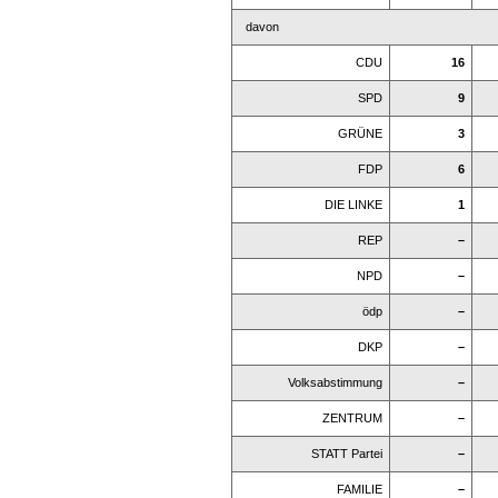
davon
CDU
16
SPD
9
GRÜNE
3
FDP
6
DIE LINKE
1
REP
–
NPD
–
ödp
–
DKP
–
Volksabstimmung
–
ZENTRUM
–
STATT Partei
–
FAMILIE
–