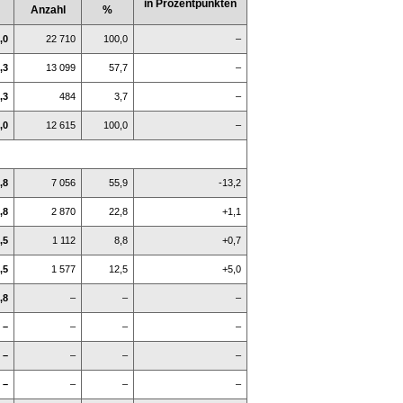
in Prozentpunkten
Anzahl
%
,0
22 710
100,0
–
,3
13 099
57,7
–
,3
484
3,7
–
,0
12 615
100,0
–
,8
7 056
55,9
-13,2
,8
2 870
22,8
+1,1
,5
1 112
8,8
+0,7
,5
1 577
12,5
+5,0
,8
–
–
–
–
–
–
–
–
–
–
–
–
–
–
–