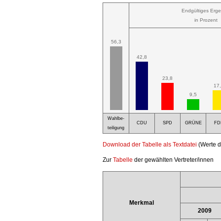
Endgültiges Erge
in Prozent
56,3
42,8
23,8
17
9,5
Wahlbe-
CDU
SPD
GRÜNE
FD
teiligung
Download der Tabelle als Textdatei
(Werte d
Zur
Tabelle
der gewählten Vertreter/innen
Merkmal
2009