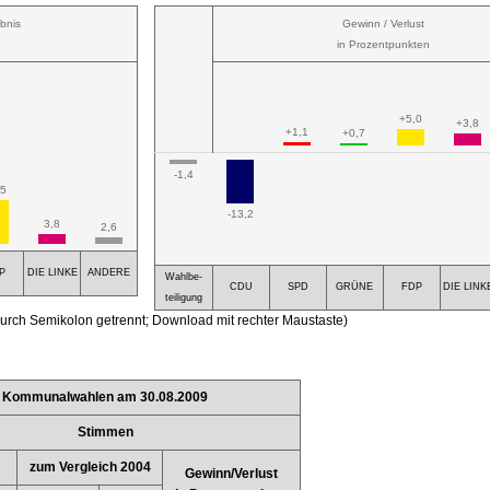
bnis
Gewinn / Verlust
in Prozentpunkten
+5,0
+3,8
+1,1
+0,7
-1,4
,5
-13,2
3,8
2,6
P
DIE LINKE
ANDERE
Wahlbe-
CDU
SPD
GRÜNE
FDP
DIE LINK
teiligung
urch Semikolon getrennt; Download mit rechter Maustaste)
Kommunalwahlen am 30.08.2009
Stimmen
zum Vergleich 2004
Gewinn/Verlust