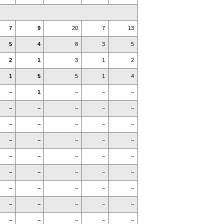
7
9
20
7
13
5
4
8
3
5
2
1
3
1
2
1
5
5
1
4
–
1
–
–
–
–
–
–
–
–
–
–
–
–
–
–
–
–
–
–
–
–
–
–
–
–
–
–
–
–
–
–
–
–
–
–
–
–
–
–
–
–
–
–
–