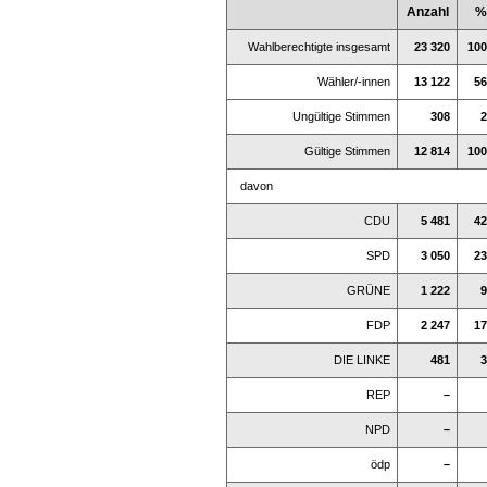
Anzahl
%
Wahlberechtigte insgesamt
23 320
100
Wähler/-innen
13 122
56
Ungültige Stimmen
308
2
Gültige Stimmen
12 814
100
davon
CDU
5 481
42
SPD
3 050
23
GRÜNE
1 222
9
FDP
2 247
17
DIE LINKE
481
3
REP
–
NPD
–
ödp
–