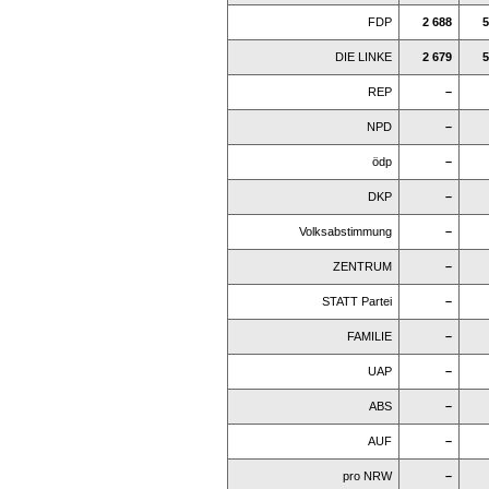
FDP
2 688
5
DIE LINKE
2 679
5
REP
–
NPD
–
ödp
–
DKP
–
Volksabstimmung
–
ZENTRUM
–
STATT Partei
–
FAMILIE
–
UAP
–
ABS
–
AUF
–
pro NRW
–