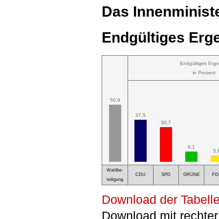
Das Innenministe
Endgültiges Erge
Endgültiges Erge
in Prozent
50,9
37,5
30,7
9,1
5,
Wahlbe-
CDU
SPD
GRÜNE
FD
teiligung
Download der Tabelle
Download mit rechter