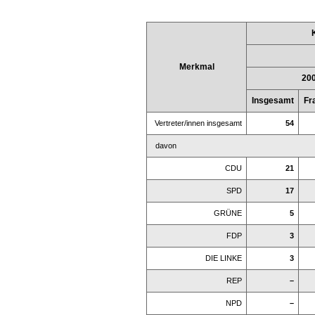
Merkmal
20
Insgesamt
Fr
Vertreter/innen insgesamt
54
davon
CDU
21
SPD
17
GRÜNE
5
FDP
3
DIE LINKE
3
REP
–
NPD
–