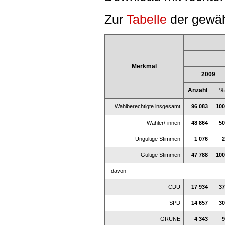
Zur
Tabelle
der gewäh
Merkmal
2009
Anzahl
%
Wahlberechtigte insgesamt
96 083
100
Wähler/-innen
48 864
50
Ungültige Stimmen
1 076
2
Gültige Stimmen
47 788
100
davon
CDU
17 934
37
SPD
14 657
30
GRÜNE
4 343
9