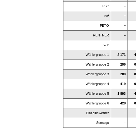
PBC
–
so!
–
PETO
–
RENTNER
–
SZP
–
Wählergruppe 1
2 171
4
Wählergruppe 2
296
0
Wählergruppe 3
280
0
Wählergruppe 4
419
0
Wählergruppe 5
1 893
4
Wählergruppe 6
428
0
Einzelbewerber
–
Sonstige
–