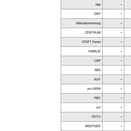
ödp
–
DKP
–
Volksabstimmung
–
ZENTRUM
–
STATT Partei
–
FAMILIE
–
UAP
–
ABS
–
AUF
–
pro NRW
–
PBC
–
so!
–
PETO
–
RENTNER
–