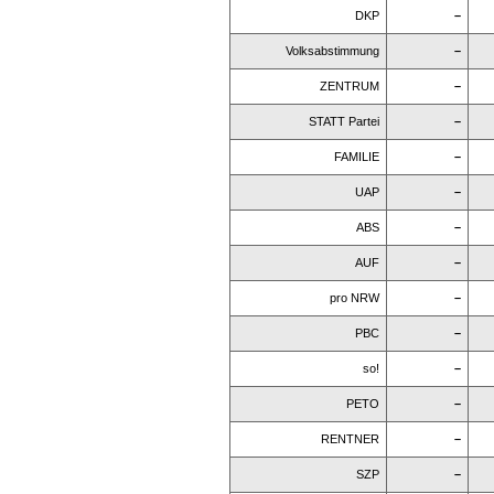
DKP
–
Volksabstimmung
–
ZENTRUM
–
STATT Partei
–
FAMILIE
–
UAP
–
ABS
–
AUF
–
pro NRW
–
PBC
–
so!
–
PETO
–
RENTNER
–
SZP
–