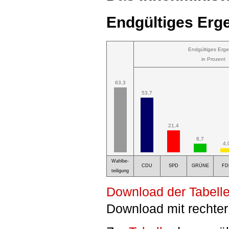
Endgültiges Erge
Endgültiges Erge
in Prozent
63,3
53,7
21,4
8,7
4,
Wahlbe-
CDU
SPD
GRÜNE
FD
teiligung
Download der Tabelle
Download mit rechter