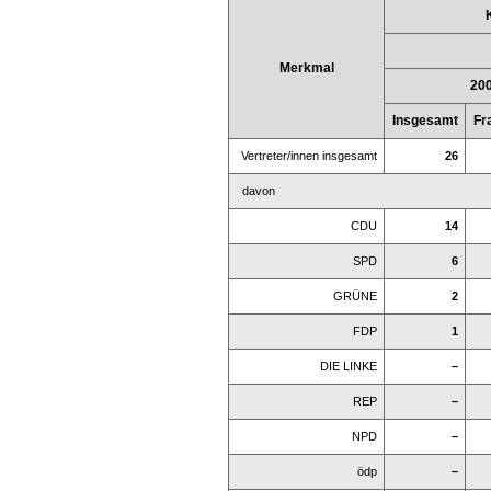
Merkmal
20
Insgesamt
Fr
Vertreter/innen insgesamt
26
davon
CDU
14
SPD
6
GRÜNE
2
FDP
1
DIE LINKE
–
REP
–
NPD
–
ödp
–