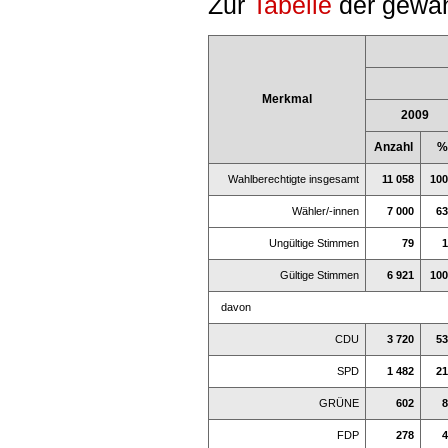
Zur
Tabelle
der gewäh
Merkmal
2009
Anzahl
%
Wahlberechtigte insgesamt
11 058
100
Wähler/-innen
7 000
63
Ungültige Stimmen
79
1
Gültige Stimmen
6 921
100
davon
CDU
3 720
53
SPD
1 482
21
GRÜNE
602
8
FDP
278
4