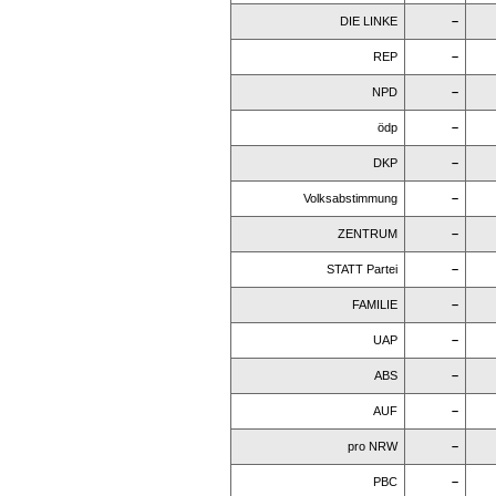
DIE LINKE
–
REP
–
NPD
–
ödp
–
DKP
–
Volksabstimmung
–
ZENTRUM
–
STATT Partei
–
FAMILIE
–
UAP
–
ABS
–
AUF
–
pro NRW
–
PBC
–