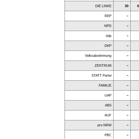
DIE LINKE
30
0
REP
–
NPD
–
ödp
–
DKP
–
Volksabstimmung
–
ZENTRUM
–
STATT Partei
–
FAMILIE
–
UAP
–
ABS
–
AUF
–
pro NRW
–
PBC
–