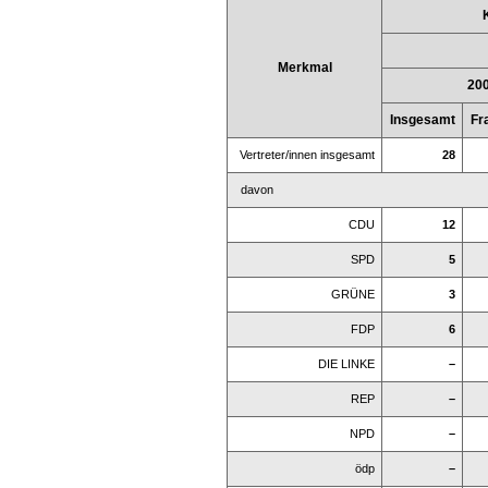
Merkmal
20
Insgesamt
Fr
Vertreter/innen insgesamt
28
davon
CDU
12
SPD
5
GRÜNE
3
FDP
6
DIE LINKE
–
REP
–
NPD
–
ödp
–