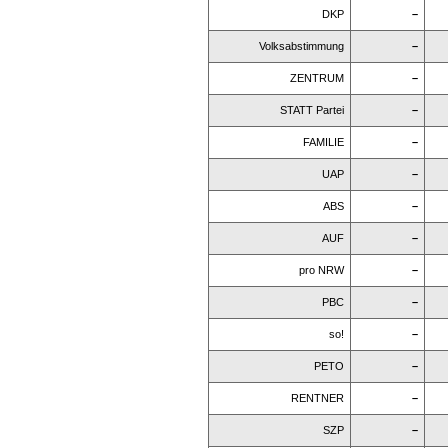
DKP
–
Volksabstimmung
–
ZENTRUM
–
STATT Partei
–
FAMILIE
–
UAP
–
ABS
–
AUF
–
pro NRW
–
PBC
–
so!
–
PETO
–
RENTNER
–
SZP
–