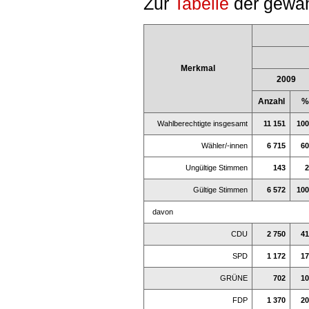
Zur
Tabelle
der gewäh
Merkmal
2009
Anzahl
%
Wahlberechtigte insgesamt
11 151
100
Wähler/-innen
6 715
60
Ungültige Stimmen
143
2
Gültige Stimmen
6 572
100
davon
CDU
2 750
41
SPD
1 172
17
GRÜNE
702
10
FDP
1 370
20