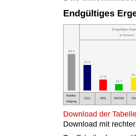
Endgültiges Erge
Endgültiges Erge
in Prozent
60,2
41,8
20
17,8
10,7
Wahlbe-
CDU
SPD
GRÜNE
FD
teiligung
Download der Tabelle
Download mit rechter