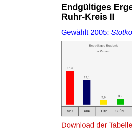
Endgültiges Erg
Ruhr-Kreis II
Gewählt 2005:
Stotk
Endgültiges Ergebnis
in Prozent
45,6
33,1
8,2
5,9
SPD
CDU
FDP
GRÜNE
Download der Tabelle