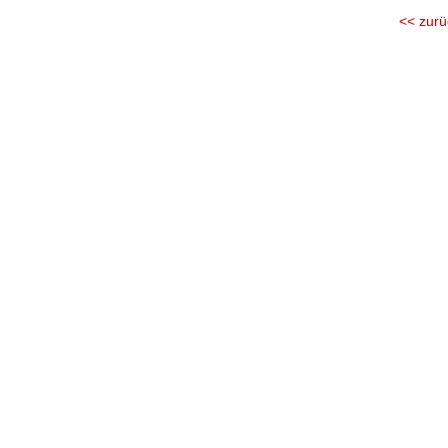
<< zurü