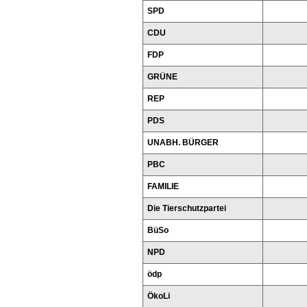
SPD
CDU
FDP
GRÜNE
REP
PDS
UNABH. BÜRGER
PBC
FAMILIE
Die Tierschutzpartei
BüSo
NPD
ödp
ÖkoLi