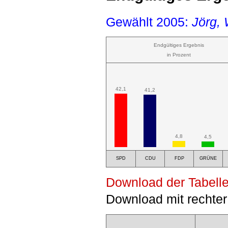
Gewählt 2005:
Jörg,
Endgültiges Ergebnis
in Prozent
42,1
41,2
4,8
4,5
SPD
CDU
FDP
GRÜNE
Download der Tabelle
Download mit rechter