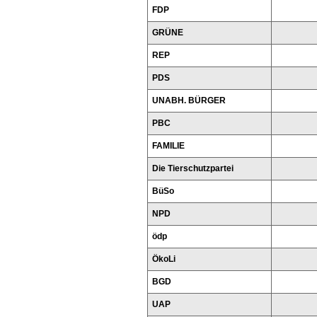
FDP
GRÜNE
REP
PDS
UNABH. BÜRGER
PBC
FAMILIE
Die Tierschutzpartei
BüSo
NPD
ödp
ÖkoLi
BGD
UAP