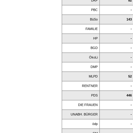
DKP
82
PBC
-
BüSo
143
FAMILIE
-
HP
-
BGD
-
ÖkoLi
-
DMP
-
MLPD
52
RENTNER
-
PDS
446
DIE FRAUEN
-
UNABH. BÜRGER
-
ödp
-