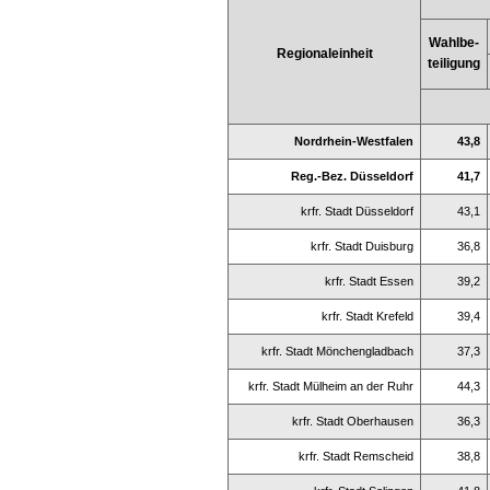
Wahlbe-
Regionaleinheit
teiligung
Nordrhein-Westfalen
43,8
Reg.-Bez. Düsseldorf
41,7
krfr. Stadt Düsseldorf
43,1
krfr. Stadt Duisburg
36,8
krfr. Stadt Essen
39,2
krfr. Stadt Krefeld
39,4
krfr. Stadt Mönchengladbach
37,3
krfr. Stadt Mülheim an der Ruhr
44,3
krfr. Stadt Oberhausen
36,3
krfr. Stadt Remscheid
38,8