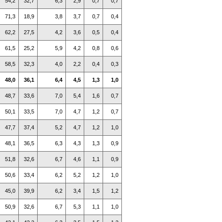
54,2
32,7
6,3
2,9
0,7
0,7
71,3
18,9
3,8
3,7
0,7
0,4
62,2
27,5
4,2
3,6
0,5
0,4
61,5
25,2
5,9
4,2
0,8
0,6
58,5
32,3
4,0
2,2
0,4
0,3
48,0
36,1
6,4
4,5
1,3
1,0
48,7
33,6
7,0
5,4
1,6
0,7
50,1
33,5
7,0
4,7
1,2
0,7
47,7
37,4
5,2
4,7
1,2
1,0
48,1
36,5
6,3
4,3
1,3
0,9
51,8
32,6
6,7
4,6
1,1
0,9
50,6
33,4
6,2
5,2
1,2
1,0
45,0
39,9
6,2
3,4
1,5
1,2
50,9
32,6
6,7
5,3
1,1
1,0