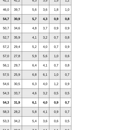
42,1
42,2
6,3
3,5
1,5
1,2
46,0
39,7
5,6
3,6
1,8
1,0
54,7
30,9
5,7
4,3
0,9
0,8
50,7
34,6
4,8
3,7
0,9
0,9
52,7
35,9
4,1
3,2
0,7
0,8
57,2
29,4
5,2
4,0
0,7
0,9
57,0
27,8
5,9
5,6
1,0
0,6
56,1
29,7
6,4
4,1
0,7
0,8
57,5
25,9
6,8
6,1
1,0
0,7
54,6
30,5
6,3
4,0
1,2
0,9
54,3
33,7
4,6
3,2
0,5
0,5
54,3
31,9
6,1
4,0
0,9
0,7
58,3
28,2
5,8
4,1
0,9
0,7
53,3
34,2
5,4
3,6
0,6
0,5