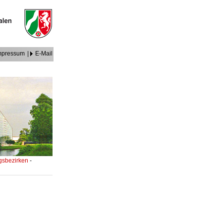
mpressum
|
E-Mail
ngsbezirken
-