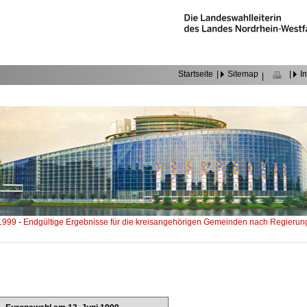
Startseite
|
Sitemap
|
I
|
 1999
-
Endgültige Ergebnisse für die kreisangehörigen Gemeinden nach Regieru