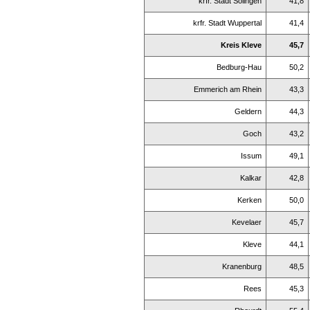
krfr. Stadt Solingen
41,8
krfr. Stadt Wuppertal
41,4
Kreis Kleve
45,7
Bedburg-Hau
50,2
Emmerich am Rhein
43,3
Geldern
44,3
Goch
43,2
Issum
49,1
Kalkar
42,8
Kerken
50,0
Kevelaer
45,7
Kleve
44,1
Kranenburg
48,5
Rees
45,3