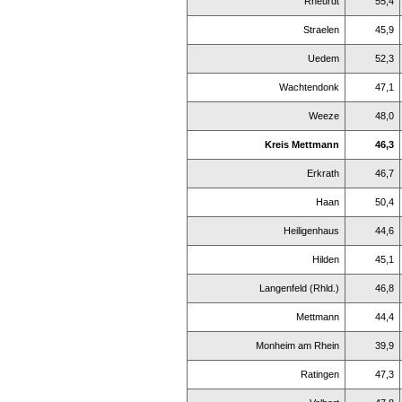
Rheurdt
55,4
Straelen
45,9
Uedem
52,3
Wachtendonk
47,1
Weeze
48,0
Kreis Mettmann
46,3
Erkrath
46,7
Haan
50,4
Heiligenhaus
44,6
Hilden
45,1
Langenfeld (Rhld.)
46,8
Mettmann
44,4
Monheim am Rhein
39,9
Ratingen
47,3