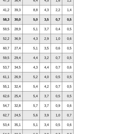
47,3
36,4
6,4
4,5
1,6
1,2
41,2
39,3
8,8
4,3
2,2
1,4
58,3
30,0
5,0
3,5
0,7
0,5
59,5
28,9
5,1
3,7
0,4
0,5
52,2
36,9
4,3
2,9
1,0
0,6
60,7
27,4
5,1
3,5
0,6
0,5
59,5
29,4
4,4
3,2
0,7
0,5
53,7
34,5
4,3
4,4
0,7
0,6
61,1
26,9
5,2
4,0
0,5
0,5
55,1
32,4
5,4
4,2
0,7
0,5
62,6
25,4
5,4
3,7
0,5
0,5
54,7
32,8
5,7
3,7
0,9
0,6
62,7
24,5
5,6
3,9
1,0
0,7
53,4
35,1
5,1
3,4
0,5
0,6