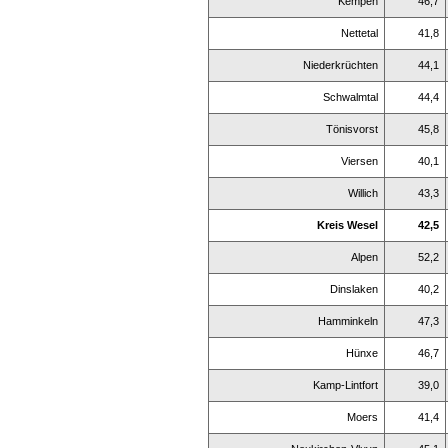
Kempen
46,7
Nettetal
41,8
Niederkrüchten
44,1
Schwalmtal
44,4
Tönisvorst
45,8
Viersen
40,1
Willich
43,3
Kreis Wesel
42,5
Alpen
52,2
Dinslaken
40,2
Hamminkeln
47,3
Hünxe
46,7
Kamp-Lintfort
39,0
Moers
41,4