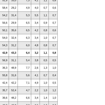
51,9
33,0
7,3
4,1
1,1
0,6
58,4
29,2
4,9
4,0
0,7
0,6
54,2
31,4
5,3
5,5
1,1
0,7
56,6
29,9
6,5
3,4
0,9
0,7
50,1
35,6
6,5
4,2
0,8
0,6
54,0
32,4
6,3
3,4
1,0
0,7
54,3
31,2
6,0
4,8
0,8
0,7
42,9
43,3
6,4
3,2
1,1
0,8
56,9
31,1
5,4
3,8
0,5
0,5
36,3
48,9
7,7
2,6
1,3
1,0
55,8
31,6
5,6
4,1
0,7
0,4
42,4
42,2
7,1
4,9
1,0
0,5
35,7
52,4
4,7
2,2
1,0
1,2
36,6
48,2
6,6
3,4
1,4
1,0