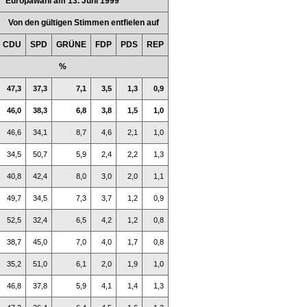
Europawahl am 13. Juni 1999
Von den gültigen Stimmen entfielen auf
CDU
SPD
GRÜNE
FDP
PDS
REP
%
47,3
37,3
7,1
3,5
1,3
0,9
46,0
38,3
6,8
3,8
1,5
1,0
46,6
34,1
8,7
4,6
2,1
1,0
34,5
50,7
5,9
2,4
2,2
1,3
40,8
42,4
8,0
3,0
2,0
1,1
49,7
34,5
7,3
3,7
1,2
0,9
52,5
32,4
6,5
4,2
1,2
0,8
38,7
45,0
7,0
4,0
1,7
0,8
35,2
51,0
6,1
2,0
1,9
1,0
46,8
37,8
5,9
4,1
1,4
1,3