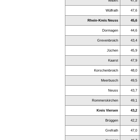
Velbert
47,8
Wülfrath
47,6
Rhein-Kreis Neuss
45,6
Dormagen
44,6
Grevenbroich
43,4
Jüchen
45,9
Kaarst
47,9
Korschenbroich
48,0
Meerbusch
49,5
Neuss
43,7
Rommerskirchen
49,1
Kreis Viersen
43,2
Brüggen
42,2
Grefrath
47,0