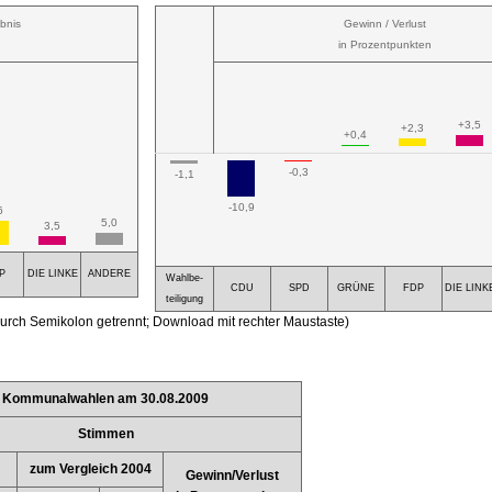
bnis
Gewinn / Verlust
in Prozentpunkten
+3,5
+2,3
+0,4
-0,3
-1,1
-10,9
6
5,0
3,5
P
DIE LINKE
ANDERE
Wahlbe-
CDU
SPD
GRÜNE
FDP
DIE LINK
teiligung
urch Semikolon getrennt; Download mit rechter Maustaste)
Kommunalwahlen am 30.08.2009
Stimmen
zum Vergleich 2004
Gewinn/Verlust