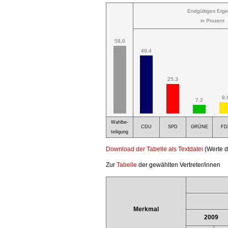
Endgültiges Erge
in Prozent
58,0
49,4
25,3
9,
7,2
Wahlbe-
CDU
SPD
GRÜNE
FD
teiligung
Download der Tabelle als Textdatei
(Werte d
Zur
Tabelle
der gewählten Vertreter/innen
Merkmal
2009