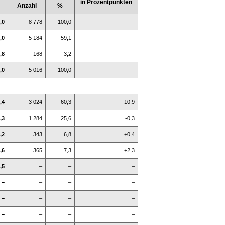
in Prozentpunkten
Anzahl
%
,0
8 778
100,0
–
,0
5 184
59,1
–
,8
168
3,2
–
,0
5 016
100,0
–
,4
3 024
60,3
-10,9
,3
1 284
25,6
-0,3
,2
343
6,8
+0,4
,6
365
7,3
+2,3
,5
–
–
–
–
–
–
–
–
–
–
–
–
–
–
–