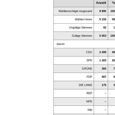
Anzahl
%
Wahlberechtigte insgesamt
8 895
100
Wähler/-innen
5 155
58
Ungültige Stimmen
92
1
Gültige Stimmen
5 063
100
davon
CDU
2 499
49
SPD
1 283
25
GRÜNE
365
7
FDP
487
9
DIE LINKE
175
3
REP
–
NPD
–
ödp
–