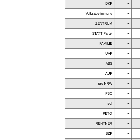
DKP
–
Volksabstimmung
–
ZENTRUM
–
STATT Partei
–
FAMILIE
–
UAP
–
ABS
–
AUF
–
pro NRW
–
PBC
–
so!
–
PETO
–
RENTNER
–
SZP
–