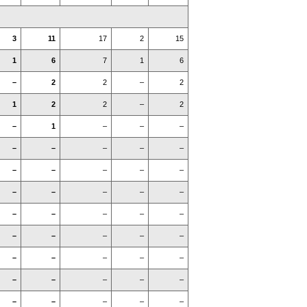
3
11
17
2
15
1
6
7
1
6
–
2
2
–
2
1
2
2
–
2
–
1
–
–
–
–
–
–
–
–
–
–
–
–
–
–
–
–
–
–
–
–
–
–
–
–
–
–
–
–
–
–
–
–
–
–
–
–
–
–
–
–
–
–
–