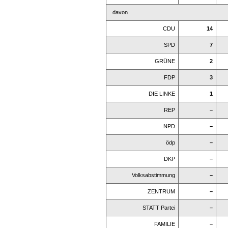
davon
CDU
14
SPD
7
GRÜNE
2
FDP
3
DIE LINKE
1
REP
–
NPD
–
ödp
–
DKP
–
Volksabstimmung
–
ZENTRUM
–
STATT Partei
–
FAMILIE
–