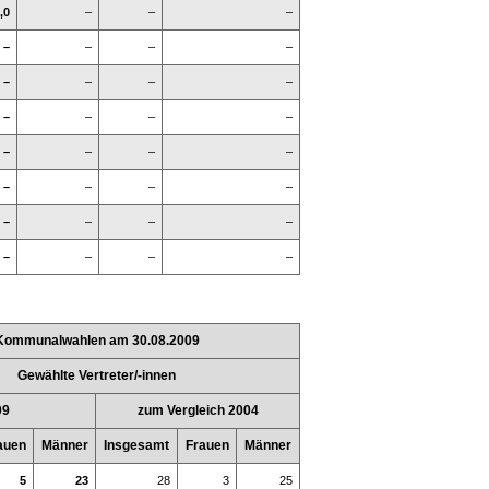
,0
–
–
–
–
–
–
–
–
–
–
–
–
–
–
–
–
–
–
–
–
–
–
–
–
–
–
–
–
–
–
–
Kommunalwahlen am 30.08.2009
Gewählte Vertreter/-innen
09
zum Vergleich 2004
auen
Männer
Insgesamt
Frauen
Männer
5
23
28
3
25