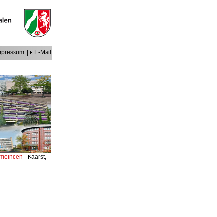
mpressum
|
E-Mail
Gemeinden
- Kaarst,