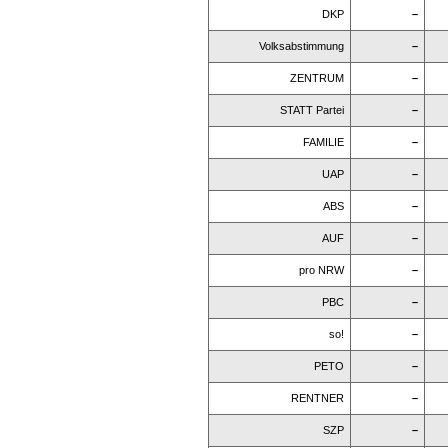
DKP
–
Volksabstimmung
–
ZENTRUM
–
STATT Partei
–
FAMILIE
–
UAP
–
ABS
–
AUF
–
pro NRW
–
PBC
–
so!
–
PETO
–
RENTNER
–
SZP
–