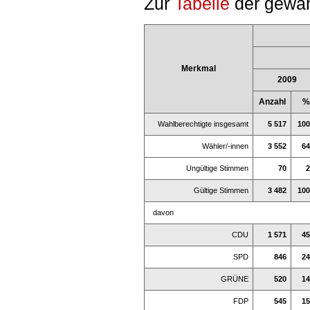
Zur
Tabelle
der gewäh
Merkmal
2009
Anzahl
%
Wahlberechtigte insgesamt
5 517
100
Wähler/-innen
3 552
64
Ungültige Stimmen
70
2
Gültige Stimmen
3 482
100
davon
CDU
1 571
45
SPD
846
24
GRÜNE
520
14
FDP
545
15