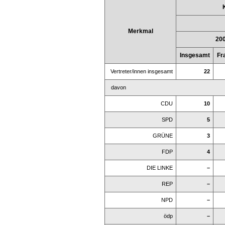
Merkmal
20
Insgesamt
Fr
Vertreter/innen insgesamt
22
davon
CDU
10
SPD
5
GRÜNE
3
FDP
4
DIE LINKE
–
REP
–
NPD
–
ödp
–