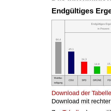
Endgültiges Erge
Endgültiges Erge
in Prozent
64,4
45,1
24,3
15
14,9
Wahlbe-
CDU
SPD
GRÜNE
FD
teiligung
Download der Tabelle
Download mit rechter