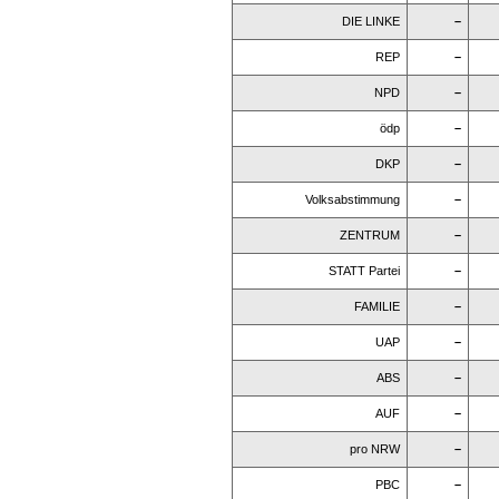
DIE LINKE
–
REP
–
NPD
–
ödp
–
DKP
–
Volksabstimmung
–
ZENTRUM
–
STATT Partei
–
FAMILIE
–
UAP
–
ABS
–
AUF
–
pro NRW
–
PBC
–