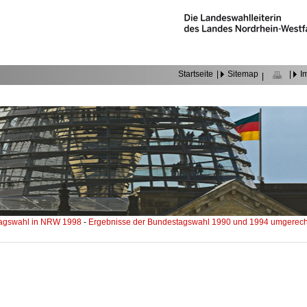
Startseite
|
Sitemap
|
I
|
agswahl in NRW 1998
-
Ergebnisse der Bundestagswahl 1990 und 1994 umgerechn