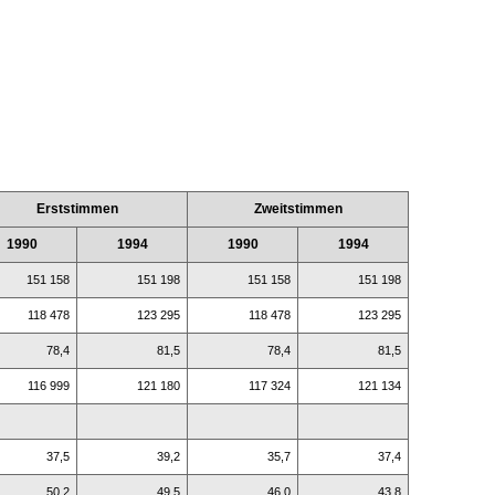
Erststimmen
Zweitstimmen
1990
1994
1990
1994
151 158
151 198
151 158
151 198
118 478
123 295
118 478
123 295
78,4
81,5
78,4
81,5
116 999
121 180
117 324
121 134
37,5
39,2
35,7
37,4
50,2
49,5
46,0
43,8