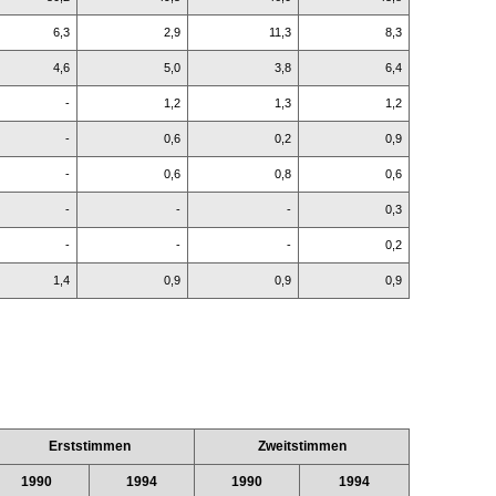
6,3
2,9
11,3
8,3
4,6
5,0
3,8
6,4
-
1,2
1,3
1,2
-
0,6
0,2
0,9
-
0,6
0,8
0,6
-
-
-
0,3
-
-
-
0,2
1,4
0,9
0,9
0,9
Erststimmen
Zweitstimmen
1990
1994
1990
1994