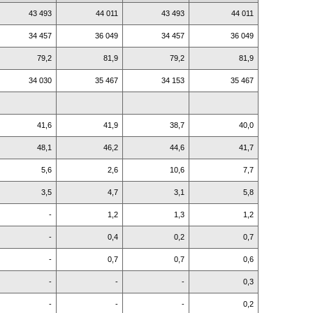
43 493
44 011
43 493
44 011
34 457
36 049
34 457
36 049
79,2
81,9
79,2
81,9
34 030
35 467
34 153
35 467
41,6
41,9
38,7
40,0
48,1
46,2
44,6
41,7
5,6
2,6
10,6
7,7
3,5
4,7
3,1
5,8
-
1,2
1,3
1,2
-
0,4
0,2
0,7
-
0,7
0,7
0,6
-
-
-
0,3
-
-
-
0,2