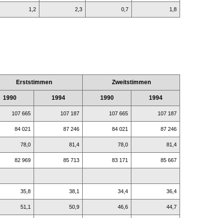
1,2
2,3
0,7
1,8
Erststimmen
Zweitstimmen
1990
1994
1990
1994
107 665
107 187
107 665
107 187
84 021
87 246
84 021
87 246
78,0
81,4
78,0
81,4
82 969
85 713
83 171
85 667
35,8
38,1
34,4
36,4
51,1
50,9
46,6
44,7