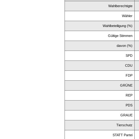
Wahlberechtigte
Wähler
Wahlbeteiligung (%)
Gültige Stimmen
davon (%)
SPD
CDU
FDP
GRÜNE
REP
PDS
GRAUE
Tierschutz
STATT Partei