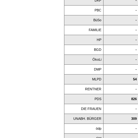
DKP
-
PBC
-
BüSo
-
FAMILIE
-
HP
-
BGD
-
ÖkoLi
-
DMP
-
MLPD
54
RENTNER
-
PDS
826
DIE FRAUEN
-
UNABH. BÜRGER
309
ödp
-