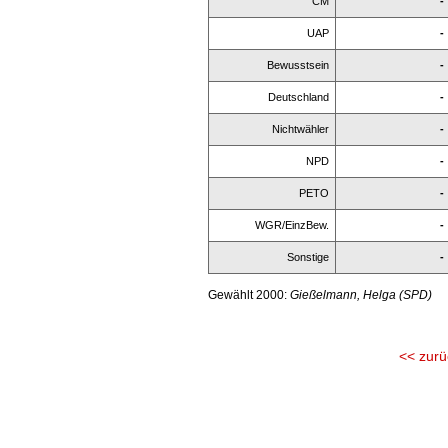
CM
-
UAP
-
Bewusstsein
-
Deutschland
-
Nichtwähler
-
NPD
-
PETO
-
WGR/EinzBew.
-
Sonstige
-
Gewählt 2000:
Gießelmann, Helga (SPD)
<< zurü