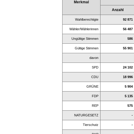
Merkmal
Anzahl
Wahlberechtigte
92 871
Wähler/Wählerinnen
56 487
Ungültige Stimmen
586
Gültige Stimmen
55 901
davon
SPD
24 102
CDU
18 996
GRÜNE
5 904
FDP
5 135
REP
575
NATURGESETZ
-
Tierschutz
-