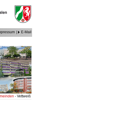
mpressum
|
E-Mail
Gemeinden
- Vettweiß