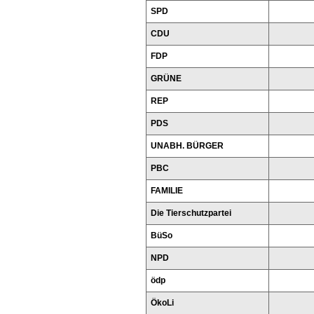
SPD
CDU
FDP
GRÜNE
REP
PDS
UNABH. BÜRGER
PBC
FAMILIE
Die Tierschutzpartei
BüSo
NPD
ödp
ÖkoLi