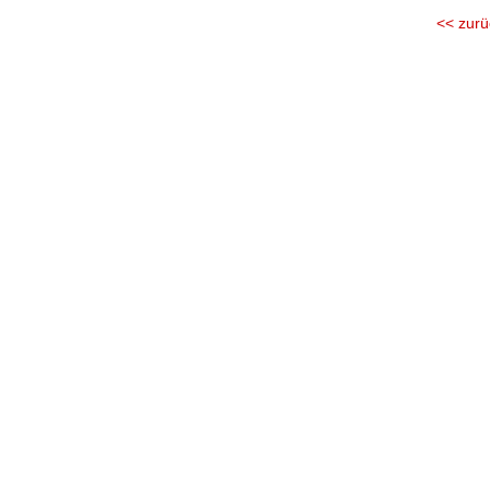
<< zurü