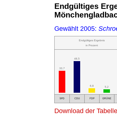
Endgültiges Erge
Mönchengladbac
Gewählt 2005:
Schro
Endgültiges Ergebnis
in Prozent
48,5
33,7
6,8
5,2
SPD
CDU
FDP
GRÜNE
Download der Tabelle