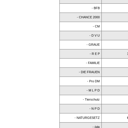
- BFB
- CHANCE 2000
- CM
- D V U
- GRAUE
- R E P
- FAMILIE
- DIE FRAUEN
- Pro DM
- M L P D
- Tierschutz
- N P D
- NATURGESETZ
- ödp