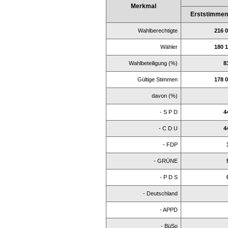
Merkmal
Erststimme
Wahlberechtigte
216 
Wähler
180 
Wahlbeteiligung (%)
8
Gültige Stimmen
178 
davon (%)
- S P D
4
- C D U
4
- FDP
- GRÜNE
- P D S
- Deutschland
- APPD
- BüSo