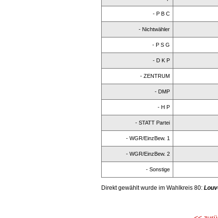
- P B C
- Nichtwähler
- P S G
- D K P
- ZENTRUM
- DMP
- H P
- STATT Partei
- WGR/EinzBew. 1
- WGR/EinzBew. 2
- Sonstige
Direkt gewählt wurde im Wahlkreis 80:
Louve
<< zurü