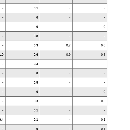
-
0,1
-
-
-
0
-
-
-
0
-
0
-
0,8
-
-
-
0,3
0,7
0,6
1,0
0,6
0,9
0,8
-
0,3
-
-
-
0
-
-
-
0,5
-
-
-
0
-
0
-
0,3
-
0,3
-
0,1
-
-
0,4
0,1
-
0,1
-
0
-
0,1