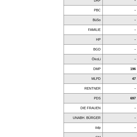
DKP
-
PBC
-
BüSo
-
FAMILIE
-
HP
-
BGD
-
ÖkoLi
-
DMP
196
MLPD
47
RENTNER
-
PDS
697
DIE FRAUEN
-
UNABH. BÜRGER
-
ödp
-