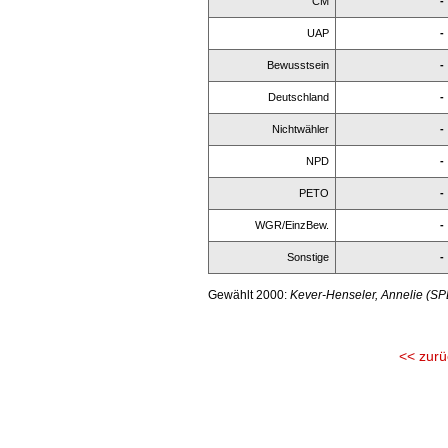
CM
-
UAP
-
Bewusstsein
-
Deutschland
-
Nichtwähler
-
NPD
-
PETO
-
WGR/EinzBew.
-
Sonstige
-
Gewählt 2000:
Kever-Henseler, Annelie (SP
<< zurü