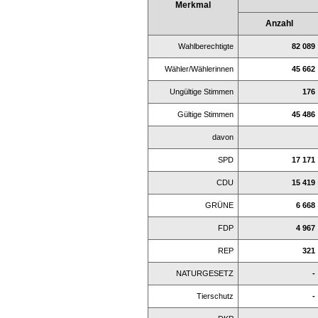
Merkmal
Anzahl
Wahlberechtigte
82 089
Wähler/Wählerinnen
45 662
Ungültige Stimmen
176
Gültige Stimmen
45 486
davon
SPD
17 171
CDU
15 419
GRÜNE
6 668
FDP
4 967
REP
321
NATURGESETZ
-
Tierschutz
-