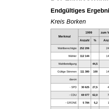
Endgültiges Ergebni
Kreis Borken
1999
zum V
Merkmal
Anzahl
%
Anz
Wahlberechtigte
252 206
24
Wähler
112 144
14
Wahlbeteiligung
44,5
Gültige Stimmen
111 380
100
14
davon
- SPD
30 625
27,5
4
- CDU
69 077
62,0
7
- GRÜNE
5 784
5,2