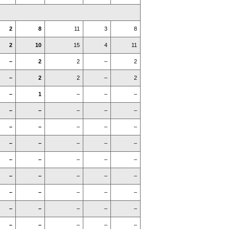
2
8
11
3
8
2
10
15
4
11
–
2
2
–
2
–
2
2
–
2
–
1
–
–
–
–
–
–
–
–
–
–
–
–
–
–
–
–
–
–
–
–
–
–
–
–
–
–
–
–
–
–
–
–
–
–
–
–
–
–
–
–
–
–
–