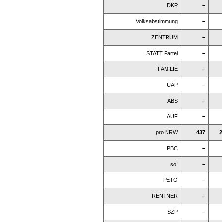
DKP
–
Volksabstimmung
–
ZENTRUM
–
STATT Partei
–
FAMILIE
–
UAP
–
ABS
–
AUF
–
pro NRW
437
2
PBC
–
so!
–
PETO
–
RENTNER
–
SZP
–