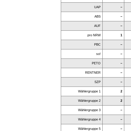
UAP
–
ABS
–
AUF
–
pro NRW
1
PBC
–
so!
–
PETO
–
RENTNER
–
SZP
–
Wählergruppe 1
2
Wählergruppe 2
2
Wählergruppe 3
–
Wählergruppe 4
–
Wählergruppe 5
–