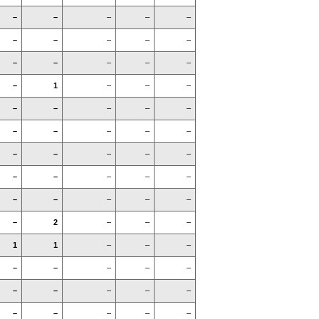
–
–
–
–
–
–
–
–
–
–
–
–
–
–
–
–
1
–
–
–
–
–
–
–
–
–
–
–
–
–
–
–
–
–
–
–
–
–
–
–
–
–
–
–
–
–
2
–
–
–
1
1
–
–
–
–
–
–
–
–
–
–
–
–
–
–
–
–
–
–