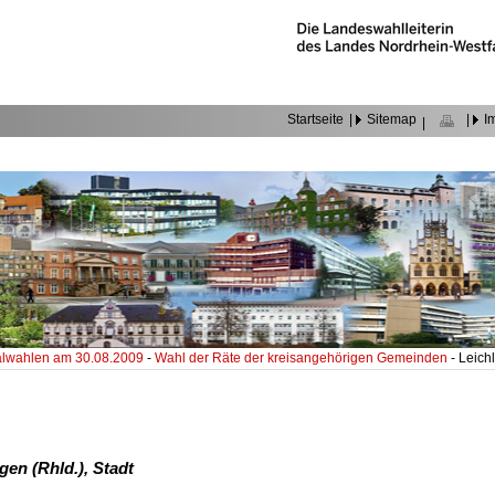
Startseite
|
Sitemap
|
I
|
wahlen am 30.08.2009
-
Wahl der Räte der kreisangehörigen Gemeinden
- Leich
gen (Rhld.), Stadt