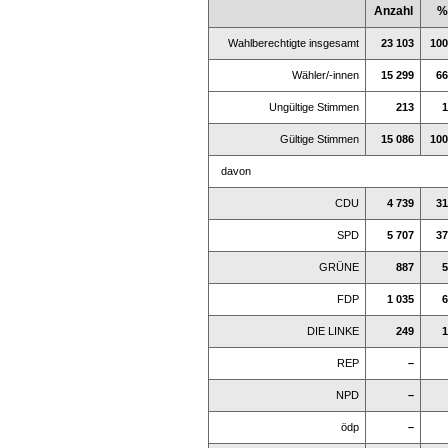
Anzahl
%
Wahlberechtigte insgesamt
23 103
100
Wähler/-innen
15 299
66
Ungültige Stimmen
213
1
Gültige Stimmen
15 086
100
davon
CDU
4 739
31
SPD
5 707
37
GRÜNE
887
5
FDP
1 035
6
DIE LINKE
249
1
REP
–
NPD
–
ödp
–