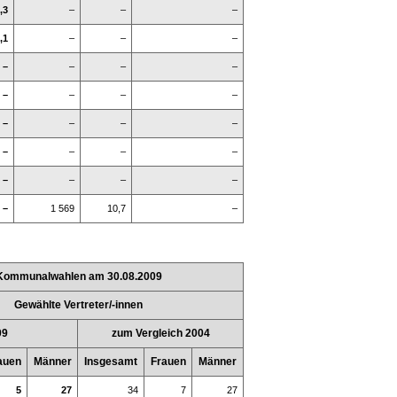
,3
–
–
–
,1
–
–
–
–
–
–
–
–
–
–
–
–
–
–
–
–
–
–
–
–
–
–
–
–
1 569
10,7
–
Kommunalwahlen am 30.08.2009
Gewählte Vertreter/-innen
09
zum Vergleich 2004
auen
Männer
Insgesamt
Frauen
Männer
5
27
34
7
27