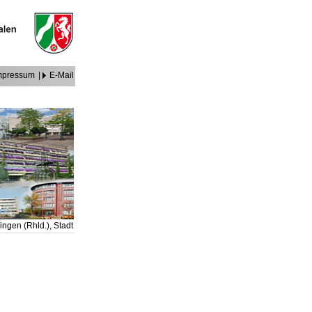
mpressum
|
E-Mail
lingen (Rhld.), Stadt