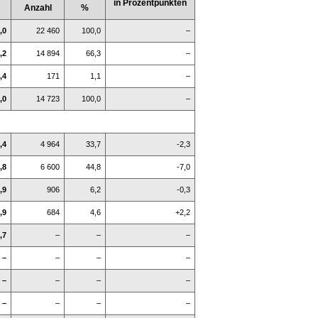
in Prozentpunkten
Anzahl
%
,0
22 460
100,0
–
,2
14 894
66,3
–
,4
171
1,1
–
,0
14 723
100,0
–
,4
4 964
33,7
-2,3
,8
6 600
44,8
-7,0
,9
906
6,2
-0,3
,9
684
4,6
+2,2
,7
–
–
–
–
–
–
–
–
–
–
–
–
–
–
–