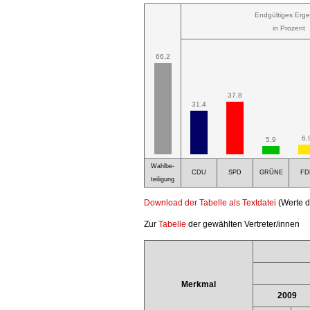
Endgültiges Erge
in Prozent
66,2
37,8
31,4
6,
5,9
Wahlbe-
CDU
SPD
GRÜNE
FD
teiligung
Download der Tabelle als Textdatei
(Werte d
Zur
Tabelle
der gewählten Vertreter/innen
Merkmal
2009