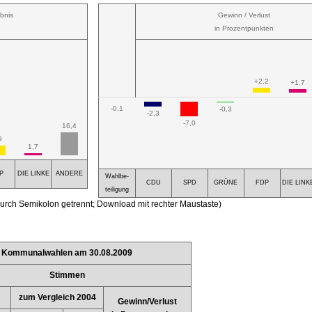
bnis
Gewinn / Verlust
in Prozentpunkten
+2,2
+1,7
-0,1
-0,3
-2,3
-7,0
16,4
9
1,7
P
DIE LINKE
ANDERE
Wahlbe-
CDU
SPD
GRÜNE
FDP
DIE LINK
teiligung
urch Semikolon getrennt; Download mit rechter Maustaste)
Kommunalwahlen am 30.08.2009
Stimmen
zum Vergleich 2004
Gewinn/Verlust