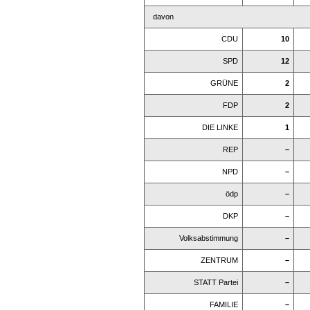
davon
CDU
10
SPD
12
GRÜNE
2
FDP
2
DIE LINKE
1
REP
–
NPD
–
ödp
–
DKP
–
Volksabstimmung
–
ZENTRUM
–
STATT Partei
–
FAMILIE
–