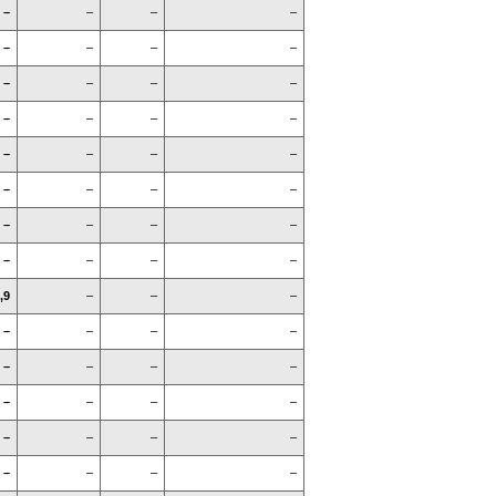
–
–
–
–
–
–
–
–
–
–
–
–
–
–
–
–
–
–
–
–
–
–
–
–
–
–
–
–
–
–
–
–
,9
–
–
–
–
–
–
–
–
–
–
–
–
–
–
–
–
–
–
–
–
–
–
–