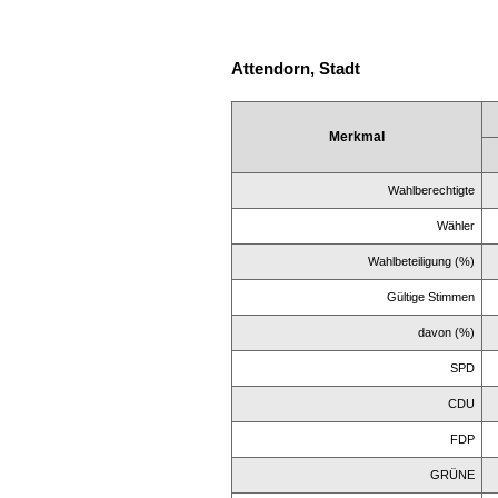
Attendorn, Stadt
Merkmal
Wahlberechtigte
Wähler
Wahlbeteiligung (%)
Gültige Stimmen
davon (%)
SPD
CDU
FDP
GRÜNE