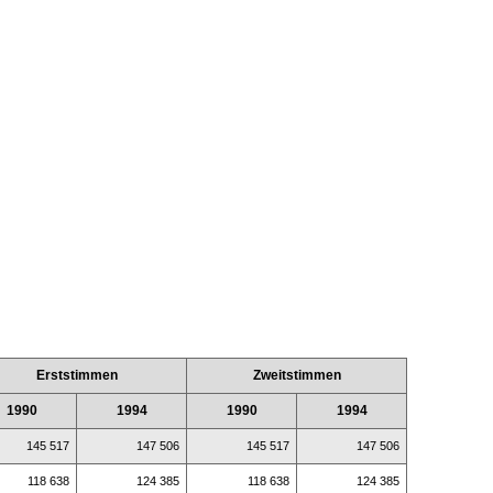
Erststimmen
Zweitstimmen
1990
1994
1990
1994
145 517
147 506
145 517
147 506
118 638
124 385
118 638
124 385