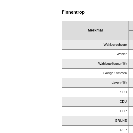
Finnentrop
Merkmal
Wahlberechtigte
Wähler
Wahlbeteiligung (%)
Gültige Stimmen
davon (%)
SPD
CDU
FDP
GRÜNE
REP