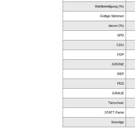
Wahlbeteiligung (%)
Gültige Stimmen
davon (%)
SPD
CDU
FDP
GRÜNE
REP
PDS
GRAUE
Tierschutz
STATT Partei
Sonstige