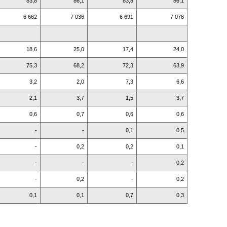
83,8
86,1
83,8
86,1
6 662
7 036
6 691
7 078
18,6
25,0
17,4
24,0
75,3
68,2
72,3
63,9
3,2
2,0
7,3
6,6
2,1
3,7
1,5
3,7
0,6
0,7
0,6
0,6
-
-
0,1
0,5
-
0,2
0,2
0,1
-
-
-
0,2
-
0,2
-
0,2
0,1
0,1
0,7
0,3