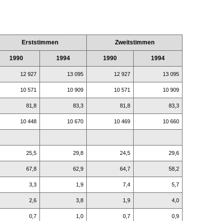
Erststimmen
Zweitstimmen
1990
1994
1990
1994
12 927
13 095
12 927
13 095
10 571
10 909
10 571
10 909
81,8
83,3
81,8
83,3
10 448
10 670
10 469
10 660
25,5
29,8
24,5
29,6
67,8
62,9
64,7
58,2
3,3
1,9
7,4
5,7
2,6
3,8
1,9
4,0
0,7
1,0
0,7
0,9