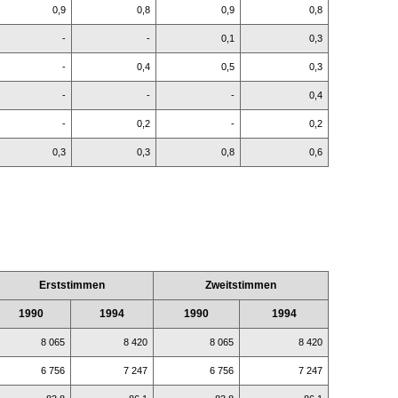
0,9
0,8
0,9
0,8
-
-
0,1
0,3
-
0,4
0,5
0,3
-
-
-
0,4
-
0,2
-
0,2
0,3
0,3
0,8
0,6
Erststimmen
Zweitstimmen
1990
1994
1990
1994
8 065
8 420
8 065
8 420
6 756
7 247
6 756
7 247