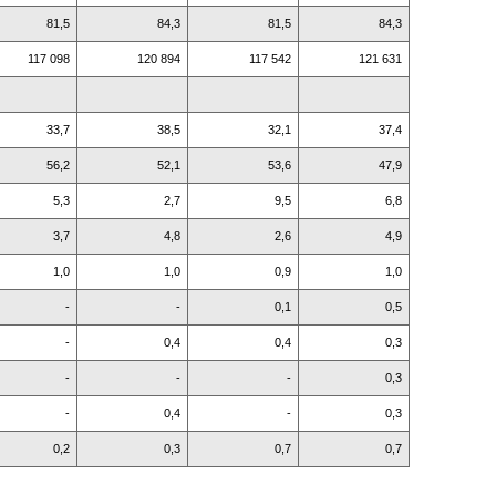
81,5
84,3
81,5
84,3
117 098
120 894
117 542
121 631
33,7
38,5
32,1
37,4
56,2
52,1
53,6
47,9
5,3
2,7
9,5
6,8
3,7
4,8
2,6
4,9
1,0
1,0
0,9
1,0
-
-
0,1
0,5
-
0,4
0,4
0,3
-
-
-
0,3
-
0,4
-
0,3
0,2
0,3
0,7
0,7