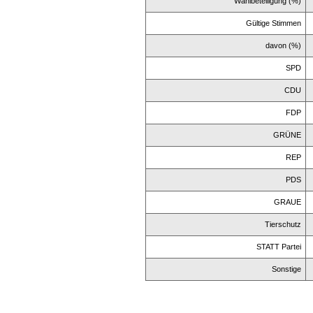
Wahlbeteiligung (%)
Gültige Stimmen
davon (%)
SPD
CDU
FDP
GRÜNE
REP
PDS
GRAUE
Tierschutz
STATT Partei
Sonstige