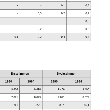
-
-
0,1
0,4
-
0,3
0,2
0,2
-
-
-
0,3
-
0,2
-
0,3
0,1
0,2
0,4
0,3
Erststimmen
Zweitstimmen
1990
1994
1990
1994
9 406
9 498
9 406
9 498
7 821
8 079
7 821
8 079
83,1
85,1
83,1
85,1