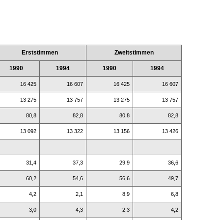
Erststimmen
Zweitstimmen
1990
1994
1990
1994
16 425
16 607
16 425
16 607
13 275
13 757
13 275
13 757
80,8
82,8
80,8
82,8
13 092
13 322
13 156
13 426
31,4
37,3
29,9
36,6
60,2
54,6
56,6
49,7
4,2
2,1
8,9
6,8
3,0
4,3
2,3
4,2