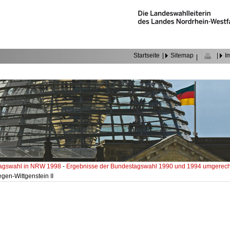
Startseite
|
Sitemap
|
I
|
agswahl in NRW 1998
-
Ergebnisse der Bundestagswahl 1990 und 1994 umgerechn
egen-Wittgenstein II