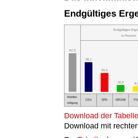
Endgültiges Erge
Endgültiges Erge
in Prozent
62,5
48,1
30,4
10,9
9,
Wahlbe-
CDU
SPD
GRÜNE
FD
teiligung
Download der Tabelle
Download mit rechter