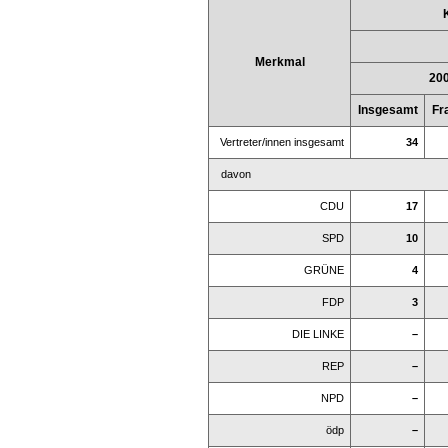
Merkmal
20
Insgesamt
Fr
Vertreter/innen insgesamt
34
davon
CDU
17
SPD
10
GRÜNE
4
FDP
3
DIE LINKE
–
REP
–
NPD
–
ödp
–