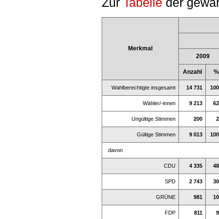
Zur
Tabelle
der gewäh
Merkmal
2009
Anzahl
%
Wahlberechtigte insgesamt
14 731
100
Wähler/-innen
9 213
62
Ungültige Stimmen
200
2
Gültige Stimmen
9 013
100
davon
CDU
4 335
48
SPD
2 743
30
GRÜNE
981
10
FDP
811
9