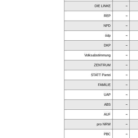
DIE LINKE
–
REP
–
NPD
–
ödp
–
DKP
–
Volksabstimmung
–
ZENTRUM
–
STATT Partei
–
FAMILIE
–
UAP
–
ABS
–
AUF
–
pro NRW
–
PBC
–