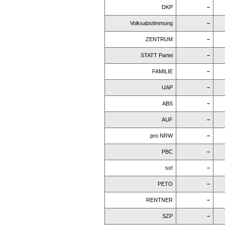
DKP
–
Volksabstimmung
–
ZENTRUM
–
STATT Partei
–
FAMILIE
–
UAP
–
ABS
–
AUF
–
pro NRW
–
PBC
–
so!
–
PETO
–
RENTNER
–
SZP
–