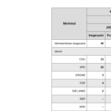
Merkmal
20
Insgesamt
Fr
Vertreter/innen insgesamt
46
davon
CDU
13
SPD
20
GRÜNE
3
FDP
4
DIE LINKE
2
REP
–
NPD
–