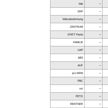
ödp
–
DKP
–
Volksabstimmung
–
ZENTRUM
–
STATT Partei
–
FAMILIE
–
UAP
–
ABS
–
AUF
–
pro NRW
–
PBC
–
so!
–
PETO
–
RENTNER
–