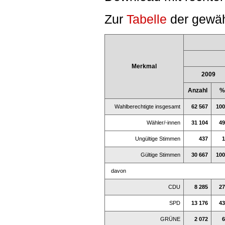
Zur
Tabelle
der gewäh
Merkmal
2009
Anzahl
%
Wahlberechtigte insgesamt
62 567
100
Wähler/-innen
31 104
49
Ungültige Stimmen
437
1
Gültige Stimmen
30 667
100
davon
CDU
8 285
27
SPD
13 176
43
GRÜNE
2 072
6