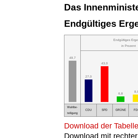
Das Innenministe
Endgültiges Erge
Endgültiges Erge
in Prozent
49,7
43,0
27,0
8,
6,8
Wahlbe-
CDU
SPD
GRÜNE
FD
teiligung
Download der Tabelle
Download mit rechter