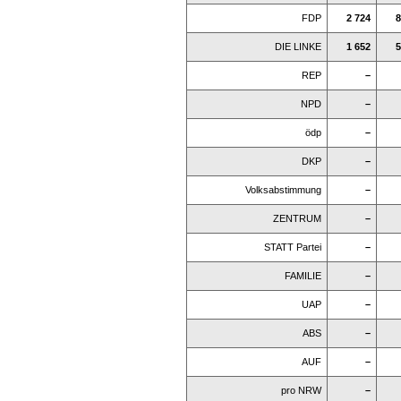
FDP
2 724
8
DIE LINKE
1 652
5
REP
–
NPD
–
ödp
–
DKP
–
Volksabstimmung
–
ZENTRUM
–
STATT Partei
–
FAMILIE
–
UAP
–
ABS
–
AUF
–
pro NRW
–